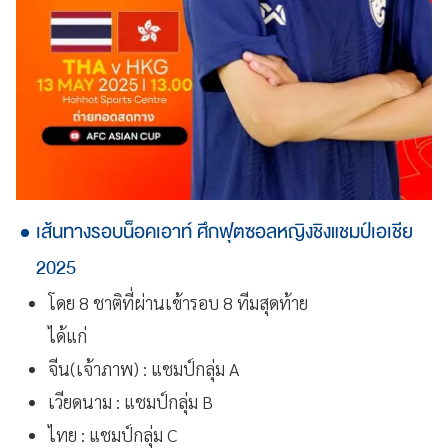
เส้นทางรอบน็อคเอาท์ ศึกฟุตซอลหญิงชิงแชมป์เอเชีย
2025
โดย 8 ชาติที่ผ่านเข้ารอบ 8 ทีมสุดท้าย
ได้แก่
จีน(เจ้าภาพ) : แชมป์กลุ่ม A
เวียดนาม : แชมป์กลุ่ม B
ไทย : แชมป์กลุ่ม C