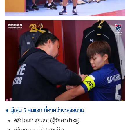
ผู้เล่น 5 คนแรก ที่คาดว่าจะลงสนาม
ศศิประภา สุขเสน (ผู้รักษาประตู)
ณัฐมน อาจกล้า (แนวรับ)