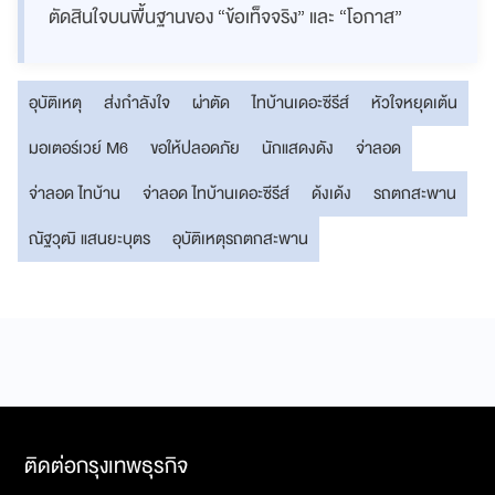
ตัดสินใจบนพื้นฐานของ “ข้อเท็จจริง” และ “โอกาส”
อุบัติเหตุ
ส่งกำลังใจ
ผ่าตัด
ไทบ้านเดอะซีรีส์
หัวใจหยุดเต้น
มอเตอร์เวย์ M6
ขอให้ปลอดภัย
นักแสดงดัง
จ่าลอด
จ่าลอด ไทบ้าน
จ่าลอด ไทบ้านเดอะซีรีส์
ด้งเด้ง
รถตกสะพาน
ณัฐวุฒิ แสนยะบุตร
อุบัติเหตุรถตกสะพาน
ติดต่อกรุงเทพธุรกิจ