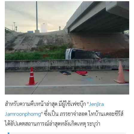
สำหรับความคืบหน้าล่าสุด มีผู้ใช้เฟซบุ๊ก "
Jenjira
Jamroonphomg
" ซึ่งเป็น ภรรยาจ่าลอด ไทบ้านเดอะซีรีส์
ได้อัปเดตสถานการณ์ล่าสุดหลังเกิดเหตุ ระบุว่า