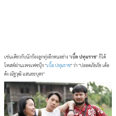
เช่นเดียวกับนักร้องลูกทุ่งอีกคนอย่าง "
เบิ้ล ปทุมราช
" ก็ได้
โพสต์ผ่านเพจเฟซบุ๊ก "
เบิ้ล ปทุมราช
" ว่า "ปลอดภัยภัย เด้อ
ด้ง ณัฐวุฒิ แสนยะบุตร"