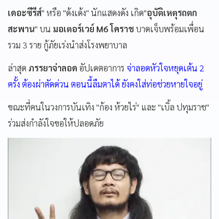
เดอะซีรีส์
" หรือ "ด้งเด้ง" นักแสดงดัง เกิด"
อุบัติเหตุรถตก
สะพาน
" บน
มอเตอร์เวย์ M6 โคราช
บาดเจ็บพร้อมเพื่อน
รวม 3 ราย กู้ภัยเร่งนำส่งโรงพยาบาล
ล่าสุด
ภรรยาจ่าลอด
อัปเดตอาการ
จ่าลอดหัวใจหยุดเต้น 2
ครั้ง ต้องผ่าตัดด่วน ตอนนี้ลืมตาได้ ยังคงใส่ท่อช่วยหายใจอยู่
ขณะที่คนในวงการบันเทิง "ก้อง ห้วยไร่" และ "เบิ้ล ปทุมราช"
ร่วมส่งกำลังใจขอให้ปลอดภัย