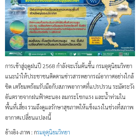
การเข้าสู่ฤดูฝนปี 2568 กำลังจะเริ่มต้นขึ้น กรมอุตุนิยมวิทยา
แนะนำให้ประชาชนติดตามข่าวสารพยากรณ์อากาศอย่างใกล้
ชิด เตรียมพร้อมรับมือกับสภาพอากาศที่แปรปรวน ระมัดระวัง
อันตรายจากฝนฟ้าคะนอง ลมกระโชกแรง และน้ำท่วมใน
พื้นที่เสี่ยง รวมถึงดูแลรักษาสุขภาพให้แข็งแรงในช่วงที่สภาพ
อากาศเปลี่ยนแปลงนี้
อ้างอิง-ภาพ : ก
รมอุตุนิยมวิทยา