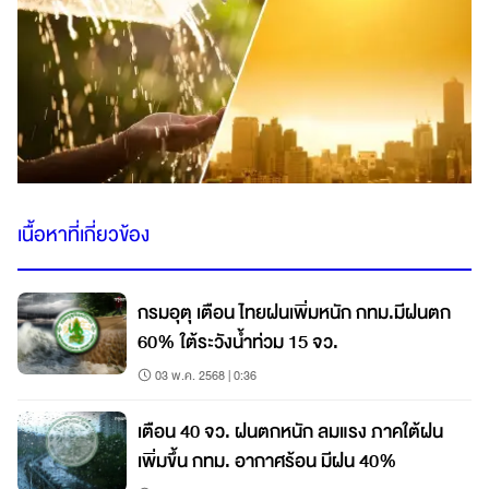
เนื้อหาที่เกี่ยวข้อง
กรมอุตุ เตือน ไทยฝนเพิ่มหนัก กทม.มีฝนตก
60% ใต้ระวังน้ำท่วม 15 จว.
03 พ.ค. 2568 | 0:36
เตือน 40 จว. ฝนตกหนัก ลมแรง ภาคใต้ฝน
เพิ่มขึ้น กทม. อากาศร้อน มีฝน 40%