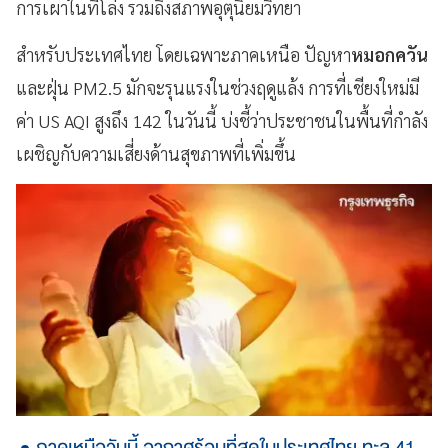
การเผาในที่โล่ง รวมถึงสภาพอุตุนิยมวิทยา
สำหรับประเทศไทย โดยเฉพาะภาคเหนือ ปัญหา
หมอกควัน
และฝุ่น PM2.5 มักจะรุนแรงในช่วงฤดูแล้ง การที่เชียงใหม่มี
ค่า US AQI สูงถึง 142 ในวันนี้ บ่งชี้ว่าประชาชนในพื้นที่กำลัง
เผชิญกับความเสี่ยงด้านสุขภาพที่เพิ่มขึ้น
ภาคเหนือวันนี้ อากาศร้อนที่สุดในประเทศไทย ทะลุ 41