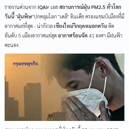
รายงานด่วนจาก
IQAir
เผย
สถานการณ์ฝุ่น PM2.5 ทั่วโลก
วันนี้
"
ฝุ่นพิษ
"ปกคลุมโลก "เดลี" อินเดีย ครองแชมป์เมืองที่มี
อากาศแย่ที่สุด - น่ากังวล
เชียงใหม่วิกฤตหมอกควัน
ติด
อันดับ 5 เมืองอากาศแย่สุด
อากาศร้อนจัด
41 องศา มีฝนฟ้า
คะนอง