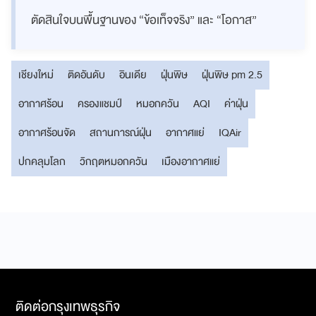
ตัดสินใจบนพื้นฐานของ “ข้อเท็จจริง” และ “โอกาส”
เชียงใหม่
ติดอันดับ
อินเดีย
ฝุ่นพิษ
ฝุ่นพิษ pm 2.5
อากาศร้อน
ครองแชมป์
หมอกควัน
AQI
ค่าฝุ่น
อากาศร้อนจัด
สถานการณ์ฝุ่น
อากาศแย่
IQAir
ปกคลุมโลก
วิกฤตหมอกควัน
เมืองอากาศแย่
ติดต่อกรุงเทพธุรกิจ