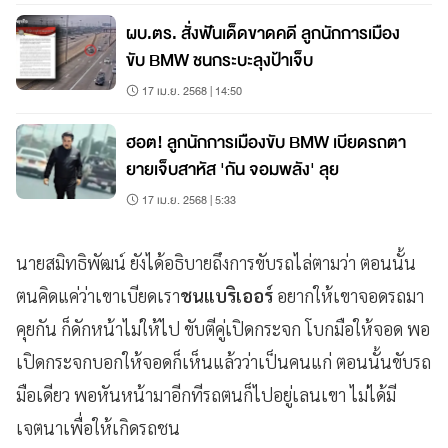
ผบ.ตร. สั่งฟันเด็ดขาดคดี ลูกนักการเมือง
ขับ BMW ชนกระบะลุงป้าเจ็บ
17 เม.ย. 2568 | 14:50
ฮอต! ลูกนักการเมืองขับ BMW เบียดรถตา
ยายเจ็บสาหัส 'กัน จอมพลัง' ลุย
17 เม.ย. 2568 | 5:33
นายสมิทธิพัฒน์ ยังได้อธิบายถึงการขับรถไล่ตามว่า ตอนนั้น
ตนคิดแค่ว่าเขาเบียดเรา
ชนแบริเออร์
อยากให้เขาจอดรถมา
คุยกัน ก็ดักหน้าไม่ให้ไป ขับตีคู่เปิดกระจก โบกมือให้จอด พอ
เปิดกระจกบอกให้จอดก็เห็นแล้วว่าเป็นคนแก่ ตอนนั้นขับรถ
มือเดียว พอหันหน้ามาอีกทีรถตนก็ไปอยู่เลนเขา ไม่ได้มี
เจตนาเพื่อให้เกิดรถชน