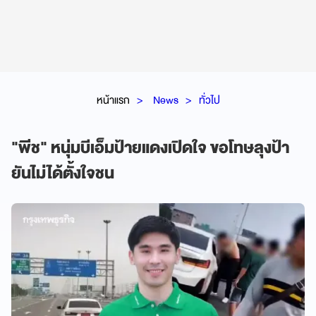
หน้าแรก
News
ทั่วไป
"พีช" หนุ่มบีเอ็มป้ายแดงเปิดใจ ขอโทษลุงป้า
ยันไม่ได้ตั้งใจชน