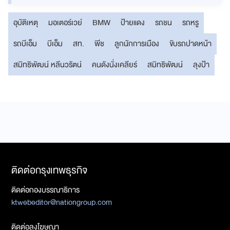
อุบัติเหตุ
มอเตอร์เวย์
BMW
ป้ายแดง
รถชน
รถหรู
รถบีเอ็ม
บีเอ็ม
สท.
พีช
ลูกนักการเมือง
ขับรถปาดหน้า
สมิทธิพัฒน์ หลีนวรัตน์
คนดังนั่งเคลียร์
สมิทธิพัฒน์
ลุงป้า
ติดต่อกรุงเทพธุรกิจ
ติดต่อกองบรรณาธิการ
ktwebeditor@nationgroup.com
ติดต่อลงโฆษณา