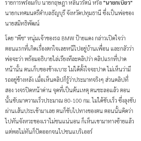
รายการพร้อมกับ นายกฤษฎา หลีนวรัตน์ หรือ
"นายกเบี้ยว"
นายกเทศมนตรีตำบลธัญบุรี จังหวัดปทุมธานี ซึ่งเป็นพ่อของ
นายสมิทธิพัฒน์
โดย "พีช" หนุ่มเจ้าของรถ BMW ป้ายแดง กล่าวเปิดใจว่า
ตอนแรกที่เกิดเรื่องตกใจเลยหนีไปอยู่บ้านเพื่อน และกลัวว่า
พ่อจะว่า พร้อมอธิบายไล่เรียงทีละคลิปว่า คลิปแรกที่ปาด
หน้านั้น ตนเก็บของข้างเบาะ ไม่ได้ตั้งใจจะปาด ไม่เห็นว่ามี
รถอยู่ข้างหลัง เมื่อเห็นคลิปก็รู้ว่าประมาทจริงๆ ส่วนคลิปที่
สอง วงจรปิดหน้าด่าน จุดที่เป็นต้นเหตุ ตนชะลอแล้ว ตอน
นั้นขับมาความเร็วประมาณ 80-100 กม.​ ไม่ได้ขับเร็ว ซึ่งลุงขับ
ผ่านเส้นประเข้ามาเลย ตนก็ขับไปทางของตน ตอนนั้นคิดว่า
ไปทันจังหวะของเราไม่ชนแน่นอน ก็เห็นเขามาทางซ้ายแล้ว
แต่พอไม่ทันก็ปัดออกจนไปชนแบริเออร์