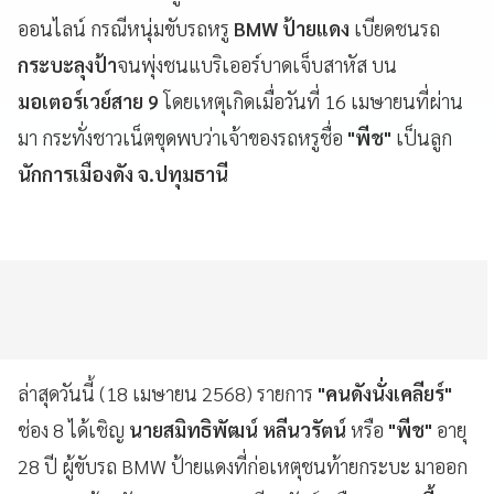
ออนไลน์ กรณีหนุ่มขับรถหรู
BMW ป้ายแดง
เบียดชนรถ
กระบะลุงป้า
จนพุ่งชนแบริเออร์บาดเจ็บสาหัส บน
มอเตอร์เวย์สาย 9
โดยเหตุเกิดเมื่อวันที่ 16 เมษายนที่ผ่าน
มา กระทั่งชาวเน็ตขุดพบว่าเจ้าของรถหรูชื่อ
"พีช"
เป็นลูก
นักการเมืองดัง จ.ปทุมธานี
ล่าสุดวันนี้ (18 เมษายน 2568) รายการ
"คนดังนั่งเคลียร์"
ช่อง 8 ได้เชิญ
นายสมิทธิพัฒน์ หลีนวรัตน์
หรือ
"พีช"
อายุ
28 ปี ผู้ขับรถ BMW ป้ายแดงที่ก่อเหตุชนท้ายกระบะ มาออก