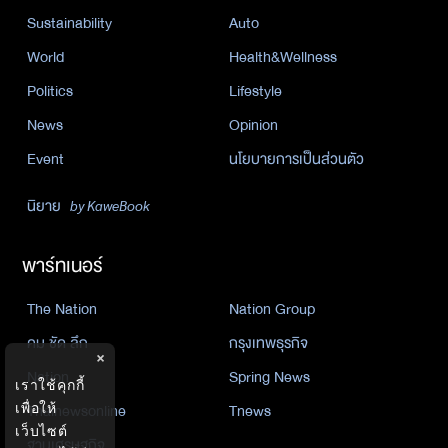
Sustainability
Auto
World
Health&Wellness
Politics
Lifestyle
News
Opinion
Event
นโยบายการเป็นส่วนตัว
นิยาย
by KaweBook
พาร์ทเนอร์
The Nation
Nation Group
คม ชัด ลึก
กรุงเทพธุรกิจ
×
Nation
Spring News
เราใช้คุกกี้
เพื่อให้
Thainewsonline
Tnews
เว็บไซต์
ฐานเศรษฐกิจ