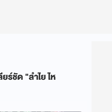
ลียร์ชัด "ลำไย ไห