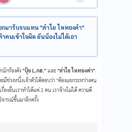
 โต้ออกมารับจบแทน "ลำไย ไหทองคำ"
่ทำคนเข้าใจผิด ยันน้องไม่ได้เอา
กนักร้องดัง
"ปุ้ย L.กฮ."
และ
"ลำไย ไหทองคำ"
ช่วงหนึ่งเจ้าตัวได้ตอบว่า "ต้องแยกระหว่างคน
่เรื่องอื่นเราทำได้แค่ 2 คน เราจ้างไม่ได้ ความดี
ารณ์ขึ้นมาอีกครั้ง