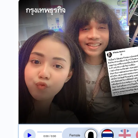
สลับเสียงอ่าน
0
:
00
/
0
:
00