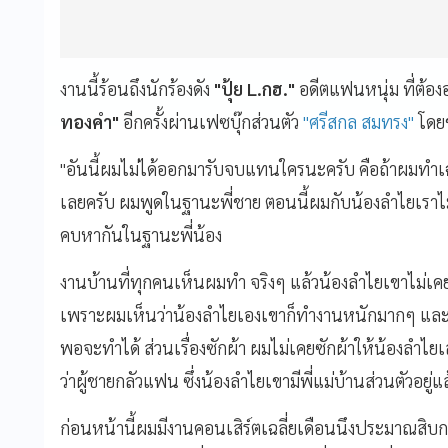
งานนี้ร้อนถึงนักร้องดัง
"ปุ้ย L.กฮ."
อดีตแฟนหนุ่ม ที่ต้อ
ทองคำ"
อีกครั้งผ่านเฟซบุ๊กส่วนตัว
"ศรีสกล สมทรง"
โดยข
"อันนี้ผมไม่ได้ออกมารับจบแทนใครนะครับ คือถ้าผมทำเฉย
เลยครับ ผมพูดในฐานะพี่ชาย ตอนนี้ผมกับน้องลำไยเรา
คบหากันในฐานะพี่น้อง
งานบ้านที่ทุกคนเห็นผมทำ จริงๆ แล้วน้องลำไยเขาไม่เคย
เพราะผมเห็นว่าน้องลำไยเองเขาก็ทำงานหนักมากๆ และห
พอจะทำได้ ส่วนเรื่องซักผ้า ผมไม่เคยซักผ้าให้น้องล
ว่าผู้ชายกลัวแฟน ซึ่งน้องลำไยเขามีพี่แม่บ้านส่วนตัวอยู่แ
ก่อนหน้านี้ผมมีงานคอนเสิร์ตเฉลี่ยเดือนนึงประมาณสิบกว่