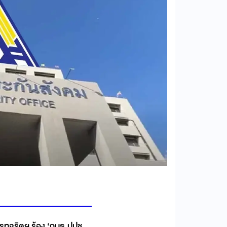
ารทุจริตฯ ร้อง ‘กมธ.ปปช.