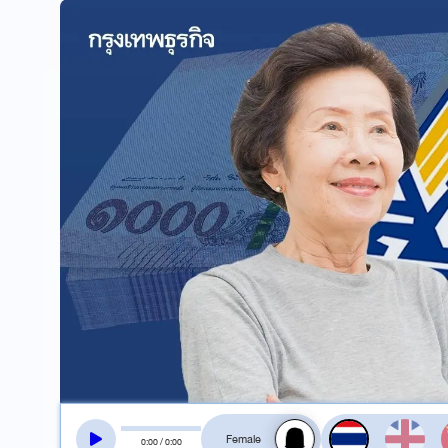
สลับเสียงอ่าน
0
:
00
/
0
:
00