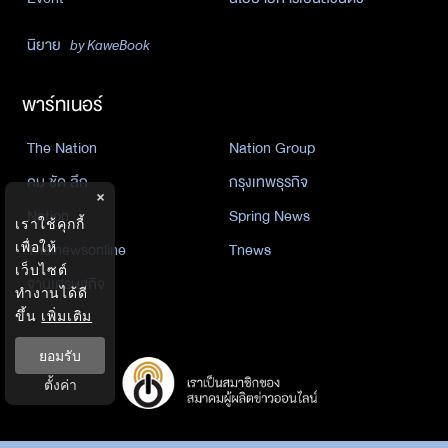
นิยาย
by KaweBook
พาร์ทเนอร์
The Nation
Nation Group
คม ชัด ลึก
กรุงเทพธุรกิจ
×
Nation
Spring News
เราใช้คุกกี้
Thainewsonline
Tnews
เพื่อให้
เว็บไซต์
ฐานเศรษฐกิจ
ทำงานได้ดี
ขึ้น
เพิ่มเติม
ยอมรับ
ตั้งค่า