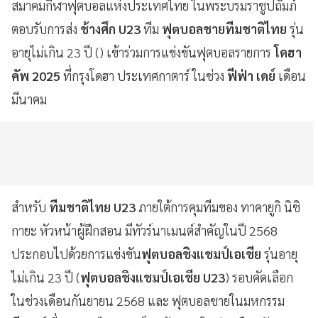
สมาคมกีฬาฟุตบอลแห่งประเทศไทย ในพระบรมราชูปถัมภ์
ตอบรับการส่ง
ช้างศึก U23
ทีม
ฟุตบอลชายทีมชาติไทย
รุ่น
อายุไม่เกิน 23 ปี () เข้าร่วมการแข่งขันฟุตบอลรายการ
โดฮา
คัพ 2025
ที่กรุงโดฮา ประเทศกาตาร์ ในช่วง
ฟีฟ่า เดย์
เดือน
มีนาคม
สำหรับ
ทีมชาติไทย U23
ภายใต้การคุมทีมของ ทาคายูกิ นิชิ
กายะ หัวหน้าผู้ฝึกสอน มีทัวร์นาเมนต์สำคัญในปี 2568
ประกอบไปด้วยการแข่งขัน
ฟุตบอลชิงแชมป์เอเชีย
รุ่นอายุ
ไม่เกิน 23 ปี (
ฟุตบอลชิงแชมป์เอเชีย
U23
) รอบคัดเลือก
ในช่วงเดือนกันยายน 2568 และ ฟุตบอลชายในมหกรรม