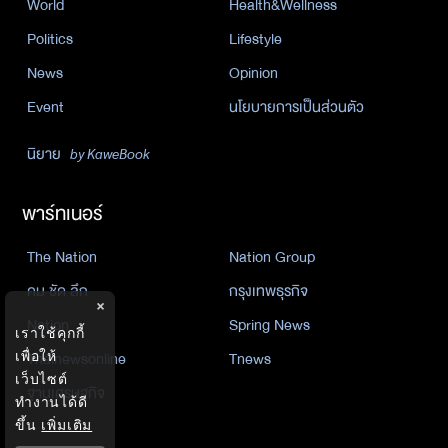
World
Health&Wellness
Politics
Lifestyle
News
Opinion
Event
นโยบายการเป็นส่วนตัว
นิยาย
by KaweBook
พาร์ทเนอร์
The Nation
Nation Group
คม ชัด ลึก
กรุงเทพธุรกิจ
×
Nation
Spring News
เราใช้คุกกี้
เพื่อให้
Thainewsonline
Tnews
เว็บไซต์
ฐานเศรษฐกิจ
ทำงานได้ดี
ขึ้น
เพิ่มเติม