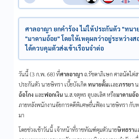
ศาลอาญา ยกคำร้อง ไม่ให้ประกันตัว "ทนายต
"มาดามอ้อย" โดยให้เหตุผลว่าอยู่ระหว่างสอ
ได้ควบคุมตัวส่งเข้าเรือนจำต่อ
วันนี้ (3 ก.พ. 68) ที่
ศาลอาญา
ถ.รัชดาภิเษก ศาลนัดไต่ส
ประกันตัว นายษิทรา เบี้ยบังเกิด
ทนายตั้ม
เเละ
ภรรยา
น
ฉ้อโกง
และ
ฟอกเงิน
น.ส.จตุพร อุบลเลิศ หรือ
มาดามอ้อ
ภายหลังพนักงานอัยการคดีพิเศษยื่นฟ้อง นายษิทรา กับพว
มา
โดยช่วงเช้าวันนี้ เจ้าหน้าที่ราชทัณฑ์คุมตัวนาย
ษิทธรา
แ