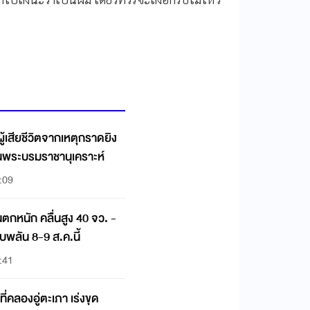
้เสียชีวิตจากเหตุกราดยิง
้ในพระบรมราชานุเคราะห์
:09
นตกหนัก คลื่นสูง 40 จว. -
ับพลัน 8-9 ส.ค.นี้
:41
่คลองอู่ตะเภา เร่งขุด