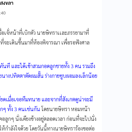
มสงขลา
:40
อเจ้่หน้าที่เบิกตัว นายษิทราเเละภรรยามาที่
ที่จะเดินขึ้นมาที่ห้องพิจารณา เพื่อรอฟังศาล
าทันที และได้เข้าสวมกอดลูกชายทั้ง 3 คน รวมถึง
โดยนางปทิตตาตัดผมสั้น ร่างกายซูบผอมลงเล็กน้อย
ียดเมื่อเจอทีมทนาย และจากที่สังเกตดูน่าจะมี
ูกๆ ทั้ง 3 คนเช่นกัน
โดยนายษิทรา หอมหน้า
อลูกๆ นั่งเคียงข้างอยู่ตลอดเวลา ก่อนที่จะไปนั่ง
ห้กำลังใจด้วย โดยวันนี้ทางนายษิทราร้องขอต่อ