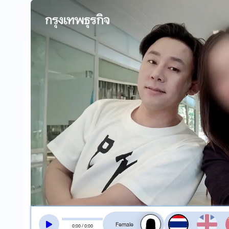
สลับเสียงอ่าน
0
:
00
/
0
:
00