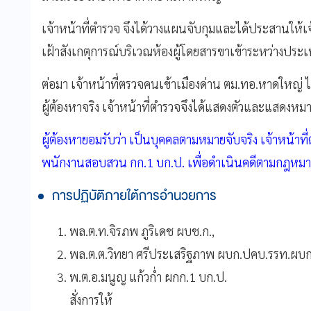
เจ้าหน้าที่ตำรวจ จึงได้วางแผนจับกุมและได้ประสานให้เ
เฝ้าสังเกตุการณ์บริเวณห้องผู้โดยสารขาเข้าระหว่างประ
ต่อมา เจ้าหน้าที่ตรวจคนเข้าเมืองด่าน ตม.ทอ.หาดใหญ่ ไ
ผู้ต้องหาจริง เจ้าหน้าที่ตำรวจจึงได้แสดงตัวและแสดงหม
ผู้ต้องหายอมรับว่า เป็นบุคคลตามหมายจับจริง เจ้าหน้าที
พนักงานสอบสวน กก.1 บก.ป. เพื่อดำเนินคดีตามกฎหม
การปฏิบัติภายใต้การอำนวยการ
พล.ต.ท.จิรภพ ภูริเดช ผบช.ก.,
พล.ต.ต.วิทยา ศรีประเสริฐภาพ ผบก.ปคบ.รรท.ผบก
พ.ต.อ.มนูญ แก้วก่ำ ผกก.1 บก.ป.
สั่งการให้