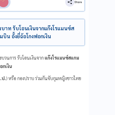
Share
านบาท รับโอนเงินจากแก๊งโรแมนซ์ส
 อั้งยี่ฉ้อโกงฟอกเงิน
ขบวนการ รับโอนเงินจาก
แก๊งโรแมนซ์สแกม
ฟอกเงิน
.ป.
) หรือ กองปราบ ร่วมกันจับกุมหญิงชาวไทย