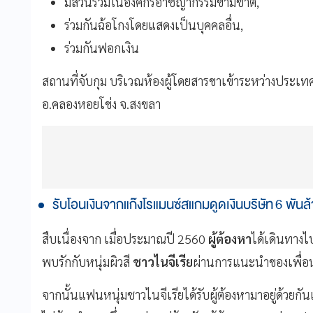
มีส่วนรวมในองค์กรอาชญากรรมข้ามชาติ,
ร่วมกันฉ้อโกงโดยแสดงเป็นบุคคลอื่น,
ร่วมกันฟอกเงิน
สถานที่จับกุม บริเวณห้องผู้โดยสารขาเข้าระหว่างประ
อ.คลองหอยโข่ง จ.สงขลา
รับโอนเงินจากแก๊งโรแมนซ์สแกมดูดเงินบริษัท 6 พัน
สืบเนื่องจาก เมื่อประมาณปี 2560
ผู้ต้องหา
ได้เดินทาง
พบรักกับหนุ่มผิวสี
ชาวไนจีเรีย
ผ่านการแนะนำของเพื่อน
จากนั้นแฟนหนุ่มชาวไนจีเรียได้รับผู้ต้องหามาอยู่ด้วยกันแล