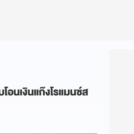
รับโอนเงินแก๊งโรแมนซ์ส