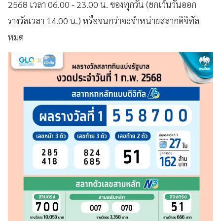
2568 เวลา 06.00 - 23.00 น. ของทุกวัน (ยกเว้นวันออก
รางวัลเวลา 14.00 น.) หรือจนกว่าจะจำหน่ายสลากดิจิทัล
หมด