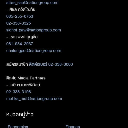
allias_sae@nationgroup.com
- ศิชล ภวัตโณทัย
085-255-6753
02-338-3325
sichol_paw@nationgroup.com
- เชลงพจน์ บุญซื่อ
081-934-2937
chalengpot@nationgroup.com
สมัครสมาชิก
ติดต่อเบอร์ 02-338-3000
ติดต่อ Media Partners
- เมธิกา เมธาพิทักษ์
02-338-3198
metika_met@nationgroup.com
หมวดหมู่ข่าว
Economics
Finance