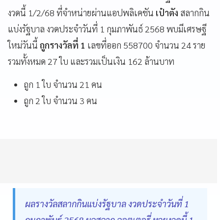
งวดนี้ 1/2/68 ที่จำหน่ายผ่านแอปพลิเคชัน
เป๋าตัง
สลากกิน
แบ่งรัฐบาล งวดประจำวันที่ 1 กุมภาพันธ์ 2568 พบมีเศรษฐี
ใหม่วันนี้
ถูกรางวัลที่ 1
เลขที่ออก 558700 จำนวน 24 ราย
รวมทั้งหมด 27 ใบ และรวมเป็นเงิน 162 ล้านบาท
ถูก 1 ใบ จำนวน 21 คน
ถูก 2 ใบ จำนวน 3 คน
ผลรางวัลสลากกินแบ่งรัฐบาล งวดประจำวันที่ 1
กุมภาพันธ์ 2568 ผลสลาก ลอตเตอรี่ หวยงวดนี้ 1