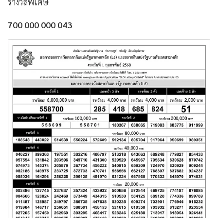
รางวัลพิเศษ
700 000 000 043