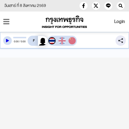
วันเสาร์ ที่ 8 สิงหาคม 2569
Login
สลับเสียงอ่าน
0
:
00
/
0
:
00