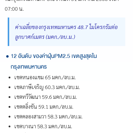
07:00 น.
ค่าเฉลี่ยของกรุงเทพมหานคร 48.7 ไมโครกรัมต่อ
ลูกบาศก์เมตร (มคก./ลบ.ม.)
12 อันดับ ของค่าฝุ่นPM2.5 เขตสูงสุดใน
กรุงเทพมหานคร
เขตหนองแขม 65 มคก./ลบ.ม.
เขตภาษีเจริญ 60.3 มคก./ลบ.ม.
เขตทวีวัฒนา 59.6 มคก./ลบ.ม.
เขตตลิ่งชัน 59.1 มคก./ลบ.ม.
เขตคลองสามวา 58.3 มคก./ลบ.ม.
เขตบางนา 58.3 มคก./ลบ.ม.