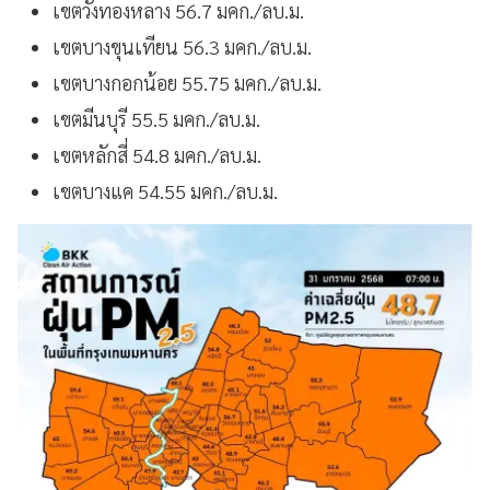
เขตวังทองหลาง 56.7 มคก./ลบ.ม.
เขตบางขุนเทียน 56.3 มคก./ลบ.ม.
เขตบางกอกน้อย 55.75 มคก./ลบ.ม.
เขตมีนบุรี 55.5 มคก./ลบ.ม.
เขตหลักสี่ 54.8 มคก./ลบ.ม.
เขตบางแค 54.55 มคก./ลบ.ม.