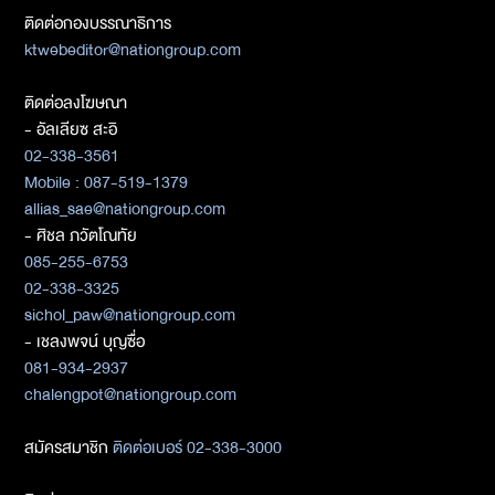
ติดต่อกองบรรณาธิการ
ktwebeditor@nationgroup.com
ติดต่อลงโฆษณา
- อัลเลียซ สะอิ
02-338-3561
Mobile : 087-519-1379
allias_sae@nationgroup.com
- ศิชล ภวัตโณทัย
085-255-6753
02-338-3325
sichol_paw@nationgroup.com
- เชลงพจน์ บุญซื่อ
081-934-2937
chalengpot@nationgroup.com
สมัครสมาชิก
ติดต่อเบอร์ 02-338-3000