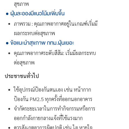
สุขภาพ
ฝุ่นละอองมีแนวโน้มเพิ่มขึ้น
ภาพรวม : คุณภาพอากาศอยู่ในเกณฑ์เริ่มมี
ผลกระทบต่อสุขภาพ
ข้อแนะนำสุขภาพ กทม.ฝุ่นเยอะ
คุณภาพอากาศระดับสีส้ม: เริ่มมีผลกระทบ
ต่อสุขภาพ
ประชาชนทั่วไป
ใช้อุปกรณ์ป้องกันตนเอง เช่น หน้ากาก
ป้องกัน PM2.5 ทุกครั้งที่ออกนอกอาคาร
จำกัดระยะเวลาในการทำกิจกรรมหรือการ
ออกกำลังกายกลางแจ้งที่ใช้แรงมาก
ควรสังเกตอาการผิดปกติ เช่น ไอ หายใจ