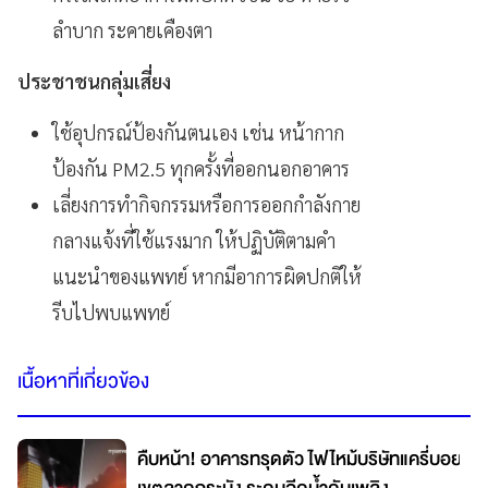
ลำบาก ระคายเคืองตา
ประชาชนกลุ่มเสี่ยง
ใช้อุปกรณ์ป้องกันตนเอง เช่น หน้ากาก
ป้องกัน PM2.5 ทุกครั้งที่ออกนอกอาคาร
เลี่ยงการทำกิจกรรมหรือการออกกำลังกาย
กลางแจ้งที่ใช้แรงมาก ให้ปฏิบัติตามคำ
แนะนำของแพทย์ หากมีอาการผิดปกติให้
รีบไปพบแพทย์
เนื้อหาที่เกี่ยวข้อง
คืบหน้า! อาคารทรุดตัว ไฟไหม้บริษัทแครี่บอย