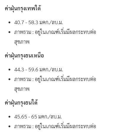
ค่าฝุ่นกรุงเทพใต้
40.7 - 58.3 มคก./ลบ.ม.
ภาพรวม : อยู่ในเกณฑ์เริ่มมีผลกระทบต่อ
สุขภาพ
ค่าฝุ่นกรุงธนเหนือ
44.3 - 59.6 มคก./ลบ.ม.
ภาพรวม : อยู่ในเกณฑ์เริ่มมีผลกระทบต่อ
สุขภาพ
ค่าฝุ่นกรุงธนใต้
45.65 - 65 มคก./ลบ.ม.
ภาพรวม : อยู่ในเกณฑ์เริ่มมีผลกระทบต่อ