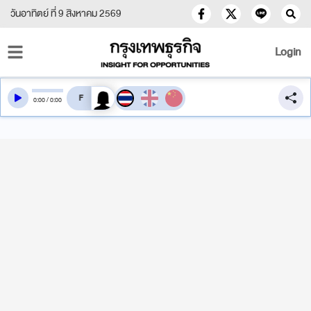
วันอาทิตย์ ที่ 9 สิงหาคม 2569
Login
สลับเสียงอ่าน
0
:
00
/
0
:
00