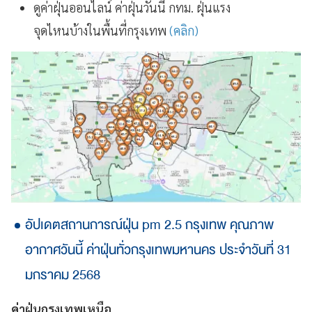
ดูค่าฝุ่นออนไลน์ ค่าฝุ่นวันนี้ กทม. ฝุ่นแรง
จุดไหนบ้างในพื้นที่กรุงเทพ
(คลิก)
อัปเดตสถานการณ์ฝุ่น pm 2.5 กรุงเทพ คุณภาพ
อากาศวันนี้ ค่าฝุ่นทั่วกรุงเทพมหานคร ประจำวันที่ 31
มกราคม 2568
ค่าฝุ่นกรุงเทพเหนือ