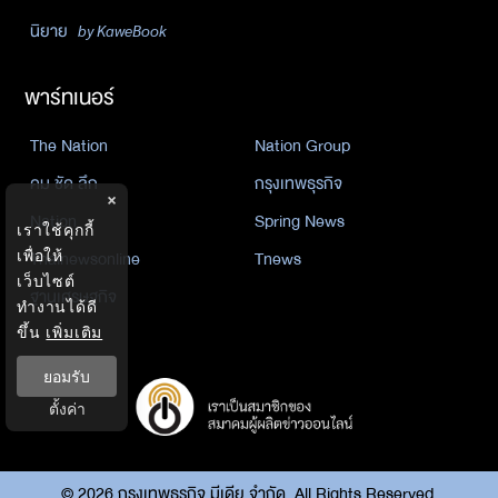
นิยาย
by KaweBook
พาร์ทเนอร์
The Nation
Nation Group
คม ชัด ลึก
กรุงเทพธุรกิจ
×
Nation
Spring News
เราใช้คุกกี้
Thainewsonline
Tnews
เพื่อให้
เว็บไซต์
ฐานเศรษฐกิจ
ทำงานได้ดี
ขึ้น
เพิ่มเติม
ยอมรับ
ตั้งค่า
©
2026
กรุงเทพธุรกิจ มีเดีย จำกัด. All Rights Reserved.