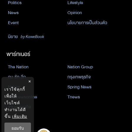
Politics
Lifestyle
News
Opinion
Event
นโยบายการเป็นส่วนตัว
นิยาย
by KaweBook
พาร์ทเนอร์
The Nation
Nation Group
คม ชัด ลึก
กรุงเทพธุรกิจ
×
Nation
Spring News
เราใช้คุกกี้
เพื่อให้
Thainewsonline
Tnews
เว็บไซต์
ฐานเศรษฐกิจ
ทำงานได้ดี
ขึ้น
เพิ่มเติม
ยอมรับ