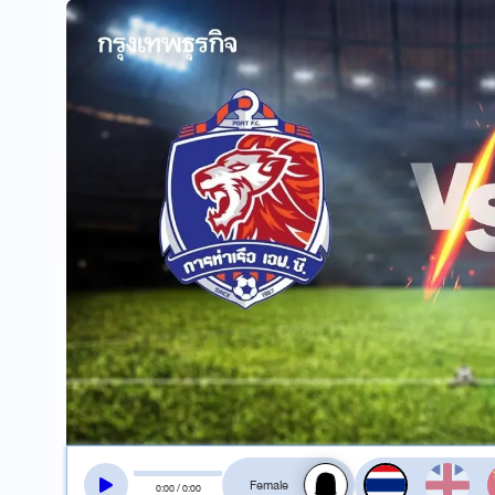
สลับเสียงอ่าน
0
:
00
/
0
:
00