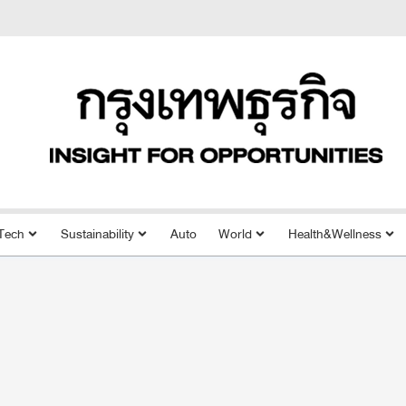
Tech
Sustainability
Auto
World
Health&Wellness