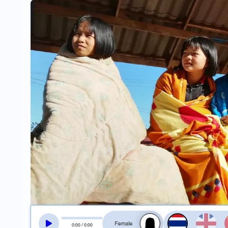
สลับเสียงอ่าน
0
:
00
/
0
:
00