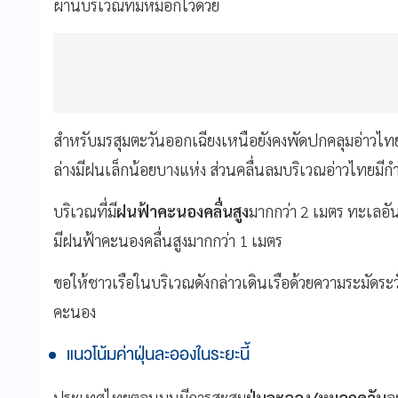
ผ่านบริเวณที่มีหมอกไว้ด้วย
สำหรับมรสุมตะวันออกเฉียงเหนือยังคงพัดปกคลุมอ่าวไ
ล่างมีฝนเล็กน้อยบางแห่ง ส่วนคลื่นลมบริเวณอ่าวไทยมีกำ
บริเวณที่มี
ฝนฟ้าคะนองคลื่นสูง
มากกว่า 2 เมตร ทะเลอันด
มีฝนฟ้าคะนองคลื่นสูงมากกว่า 1 เมตร
ขอให้ชาวเรือในบริเวณดังกล่าวเดินเรือด้วยความระมัดระว
คะนอง
แนวโน้มค่าฝุ่นละอองในระยะนี้
ประเทศไทยตอนบนมีการสะสม
ฝุ่นละออง/หมอกควัน
อ