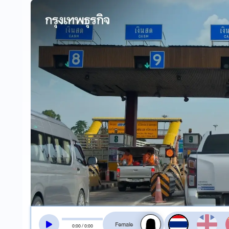
สลับเสียงอ่าน
0
:
00
/
0
:
00