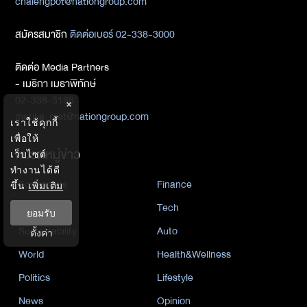
chalengpot@nationgroup.com
สมัครสมาชิก
ติดต่อเบอร์ 02-338-3000
ติดต่อ Media Partners
- เมธิกา เมธาพิทักษ์
02-338-3198
×
metika_met@nationgroup.com
เราใช้คุกกี้
เพื่อให้
หมวดหมู่ข่าว
เว็บไซต์
ทำงานได้ดี
Economics
Finance
ขึ้น
เพิ่มเติม
Business
Tech
ยอมรับ
Sustainability
Auto
ตั้งค่า
World
Health&Wellness
Politics
Lifestyle
News
Opinion