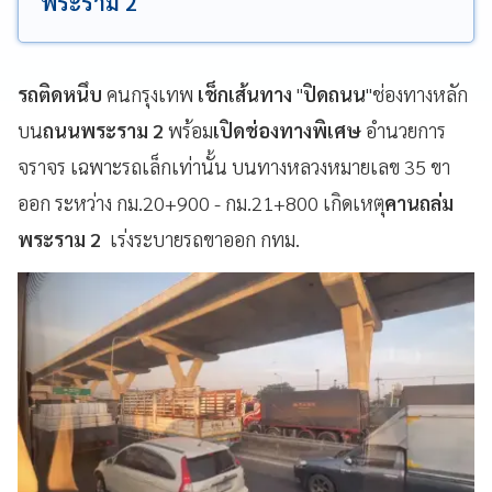
พระราม 2
รถติดหนึบ
คนกรุงเทพ
เช็กเส้นทาง
"
ปิดถนน
"ช่องทางหลัก
บน
ถนนพระราม 2
พร้อม
เปิดช่องทางพิเศษ
อำนวยการ
จราจร เฉพาะรถเล็กเท่านั้น บนทางหลวงหมายเลข 35 ขา
ออก ระหว่าง กม.20+900 -​ กม.21+800​ เกิดเหตุ
คานถล่ม
พระราม 2
เร่งระบายรถขาออก กทม.