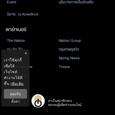
Event
นโยบายการเป็นส่วนตัว
นิยาย
by KaweBook
พาร์ทเนอร์
The Nation
Nation Group
คม ชัด ลึก
กรุงเทพธุรกิจ
×
Nation
Spring News
เราใช้คุกกี้
Thainewsonline
Tnews
เพื่อให้
เว็บไซต์
ฐานเศรษฐกิจ
ทำงานได้ดี
ขึ้น
เพิ่มเติม
ยอมรับ
ตั้งค่า