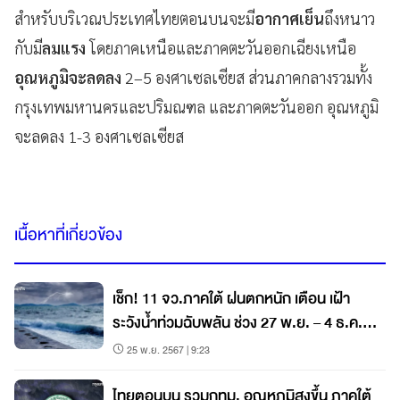
สำหรับบริเวณประเทศไทยตอนบนจะมี
อากาศเย็น
ถึงหนาว
กับมี
ลมแรง
โดยภาคเหนือและภาคตะวันออกเฉียงเหนือ
อุณหภูมิจะลดลง
2–5 องศาเซลเซียส ส่วนภาคกลางรวมทั้ง
กรุงเทพมหานครและปริมณฑล และภาคตะวันออก อุณหภูมิ
จะลดลง 1-3 องศาเซลเซียส
เนื้อหาที่เกี่ยวข้อง
เช็ก! 11 จว.ภาคใต้ ฝนตกหนัก เตือน เฝ้า
ระวังน้ำท่วมฉับพลัน ช่วง 27 พ.ย. – 4 ธ.ค.
67
25 พ.ย. 2567 | 9:23
ไทยตอนบน รวมกทม. อุณหภูมิสูงขึ้น ภาคใต้