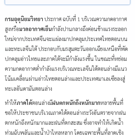
กรมอุตุนิยมวิทยา
ประกาศ ฉบับที่ 1 บริเวณความกดอากาศ
สูงหรือ
มวลอากาศเย็น
กำลังปานกลางถึงค่อนข้างแรงระลอก
ใหม่จากประเทศจีนจะแผ่ลงมาปกคลุมประเทศไทยตอนบน
และทะเลจีนใต้ ประกอบกับมรสุมตะวันออกเฉียงเหนือที่พัด
ปกคลุมอ่าวไทยและภาคใต้จะมีกำลังแรงขึ้น ในขณะที่หย่อม
ความกดอากาศต่ำกำลังแรงบริเวณทะเลจีนใต้ตอนล่างมีแนว
โน้มเคลื่อนผ่านอ่าวไทยตอนล่างและประเทศมาเลเซียลงสู่
ทะเลอันดามันตอนล่าง
ทำให้
ภาคใต้
ตอนล่างมี
ฝนตกหนักถึงหนักมาก
หลายพื้นที่
ขอให้ประชาชนบริเวณภาคใต้ตอนล่างระวังอันตรายจากฝน
ตกหนักถึงหนักมากและฝนที่ตกสะสม ซึ่งอาจทำให้เกิดน้ำ
ท่วมฉับพลันและน้ำป่าไหลหลาก โดยเฉพาะพื้นที่ลาดเชิง