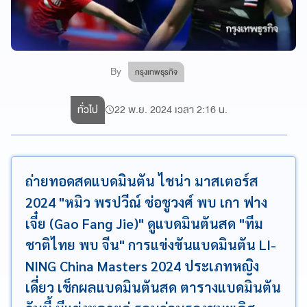
By
กรุงเทพธุรกิจ
ทั่วไป
22 พ.ย. 2024 เวลา 2:16 น.
ถ่ายทอดสดแบดมินตัน ไชน่า มาสเตอร์ส
2024 "หมิว พรปวีณ์ ช่อชูวงศ์ พบ เกา ฟาง
เจี๋ย (Gao Fang Jie)" ดูแบดมินตันสด "ทีม
ชาติไทย พบ จีน" การแข่งขันแบดมินตัน LI-
NING China Masters 2024 ประเภทหญิง
เดี่ยว เช็กผลแบดมินตันสด ตารางแบดมินตัน