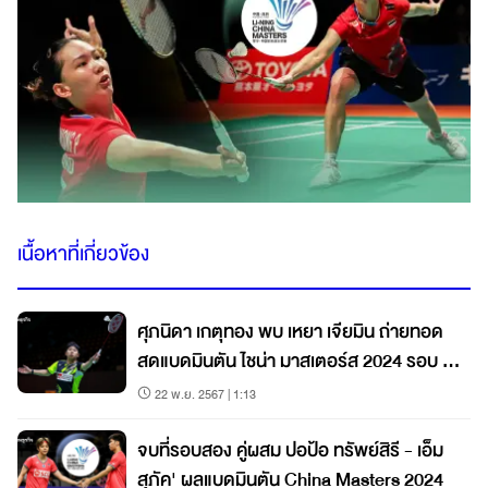
เนื้อหาที่เกี่ยวข้อง
ศุภนิดา เกตุทอง พบ เหยา เจียมิน ถ่ายทอด
สดแบดมินตัน ไชน่า มาสเตอร์ส 2024 รอบ 8
คน
22 พ.ย. 2567 | 1:13
จบที่รอบสอง คู่ผสม ปอป้อ ทรัพย์สิรี - เอ็ม
สุภัค' ผลแบดมินตัน China Masters 2024