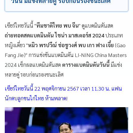
วันนี้ มีแข่งหลายคู่ รอบก่อนรองชนะเลิศ
เชียร์ไทยวันนี้ "
ทีมชาติไทย พบ จีน
" ดูแบดมินตันสด
ถ่ายทอดสดแบดมินตัน ไชน่า มาสเตอร์ส 2024
ประเภท
หญิงเดี่ยว "
หมิว พรปวีณ์ ช่อชูวงศ์ พบ เกา ฟาง เจี๋ย
(Gao
Fang Jie)" การแข่งขันแบดมินตัน LI-NING China Masters
2024 เช็กผลแบดมินตันสด
ตารางแบดมินตันวันนี้
มีแข่ง
หลายคู่ รอบก่อนรองชนะเลิศ
เชียร์ไทยวันนี้ 22 พฤศจิกายน 2567 เวลา 11.30 น. แฟน
นักตบลูกขนไก่ไทย ห้ามพลาด!