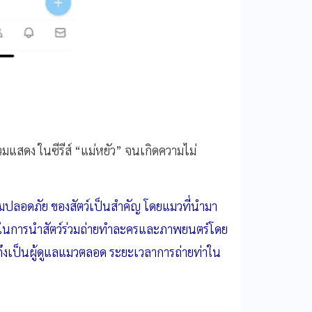
มแสดง ในซีรีส์ “แม่หยัว” จนเกิดความไม่
ามปลอดภัย ของสัตว์เป็นสําคัญ โดยแมวที่นํามา
วชาญในการนําสัตว์ร่วมถ่ายทําละครและภาพยนตร์โดย
ถึงเป็นผู้ดูแลแมวตลอด ระยะเวลาการถ่ายท่าใน