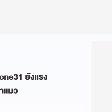
งone31 ยังแรง
ยาแมว