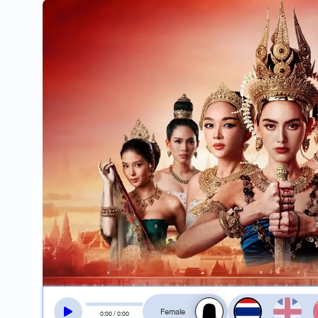
สลับเสียงอ่าน
0
:
00
/
0
:
00