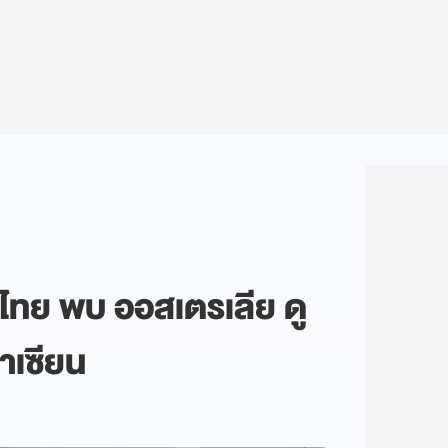
ทย พบ ออสเตรเลีย ดู
าเซียน