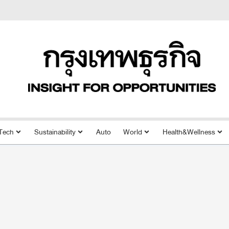
Tech
Sustainability
Auto
World
Health&Wellness