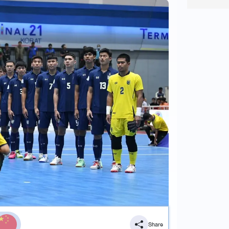
Share