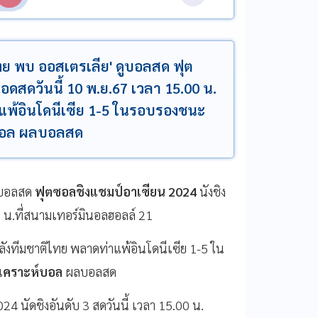
ย พบ ออสเตรเลีย' ดูบอลสด ฟุต
ทอดสดวันนี้ 10 พ.ย.67 เวลา 15.00 น.
แพ้อินโดนีเซีย 1-5 ในรอบรองชนะ
ห์บอล ผลบอลสด
บอลสด
ฟุตซอลชิงแชมป์อาเซียน 2024
นังชิง
0 น.ที่สนามเทอร์มินอลฮอลล์ 21
ังทีมชาติไทย พลาดท่าแพ้อินโดนีเซีย 1-5 ใน
ิเคราะห์บอล
ผลบอลสด
4 นัดชิงอันดับ 3 สดวันนี้ เวลา 15.00 น.