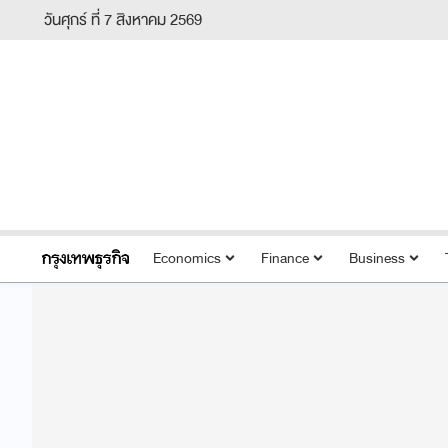
วันศุกร์ ที่ 7 สิงหาคม 2569
Economics
Finance
Business