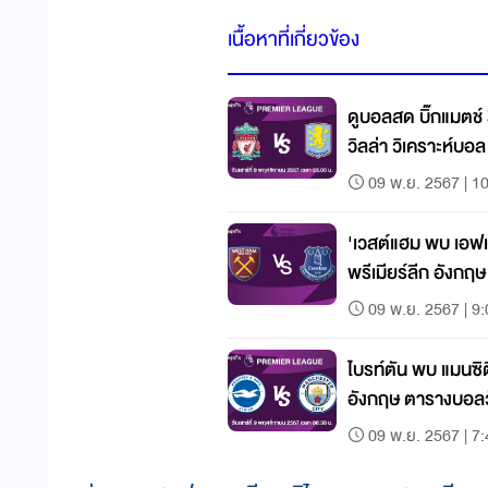
เนื้อหาที่เกี่ยวข้อง
ดูบอลสด บิ๊กแมตช์
วิลล่า วิเคราะห์บอล
09 พ.ย. 2567 | 1
'เวสต์แฮม พบ เอฟเ
พรีเมียร์ลีก อังกฤษ
09 พ.ย. 2567 | 9
ไบรท์ตัน พบ แมนซิตี้
อังกฤษ ตารางบอลว
09 พ.ย. 2567 | 7