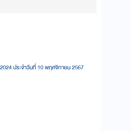
น 2024 ประจำวันที่ 10 พฤศจิกายน 2567