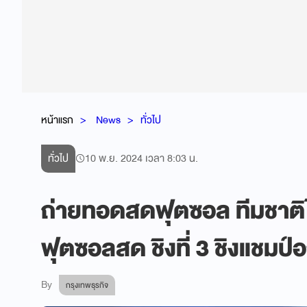
หน้าแรก
News
ทั่วไป
ทั่วไป
10 พ.ย. 2024 เวลา 8:03 น.
ถ่ายทอดสดฟุตซอล ทีมชาติไ
ฟุตซอลสด ชิงที่ 3 ชิงแชมป์อ
By
กรุงเทพธุรกิจ