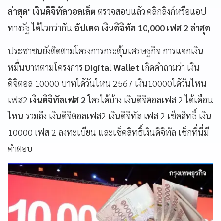
ล่าสุด
"
เงินดิจิทัลวอลเล็ต
ตรวจสอบแล้ว คลิกลิงก์หรือแอป
ทางรัฐ ได้ไวกว่ากัน
อัปเดต เงินดิจิทัล 10,000 เฟส 2 ล่าสุด
ประชาชนยังติดตามโครงการกระตุ้นเศรษฐกิจ การแจกเงิน
หมื่นบาทตามโครงการ
Digital Wallet
เกิดคำถามว่า เงิน
ดิจิตอล 10000 บาทได้วันไหน 2567 เงิน10000ได้วันไหน
เฟส2
เงินดิจิทัลเฟส 2
ใครได้บ้าง เงินดิจิตอลเฟส 2 ได้เดือน
ไหน รวมถึง เงินดิจิตอลเฟส2 เงินดิจิทัล เฟส 2 เช็คสิทธิ์ เงิน
10000 เฟส 2 ลงทะเบียน และเช็คสิทธิ์เงินดิจิทัล เช็กที่นี่มี
คำตอบ