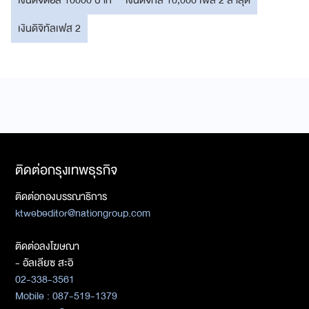
เงินดิจิทัลเฟส 2
ติดต่อกรุงเทพธุรกิจ
ติดต่อกองบรรณาธิการ
ktwebeditor@nationgroup.com
ติดต่อลงโฆษณา
- อัลเลียซ สะอิ
02-338-3561
Mobile : 087-519-1379