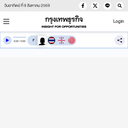
วันอาทิตย์ ที่ 9 สิงหาคม 2569
Login
สลับเสียงอ่าน
0
:
00
/
0
:
00