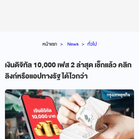
หน้าแรก
News
ทั่วไป
เงินดิจิทัล 10,000 เฟส 2 ล่าสุด เช็กแล้ว คลิก
ลิงก์หรือแอปทางรัฐ ได้ไวกว่า