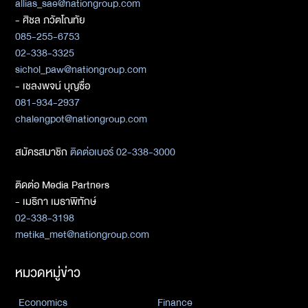
allias_sae@nationgroup.com
- ศิชล ภวัตโณทัย
085-255-6753
02-338-3325
sichol_paw@nationgroup.com
- เชลงพจน์ บุญซื่อ
081-934-2937
chalengpot@nationgroup.com
สมัครสมาชิก
ติดต่อเบอร์ 02-338-3000
ติดต่อ Media Partners
- เมธิกา เมธาพิทักษ์
02-338-3198
metika_met@nationgroup.com
หมวดหมู่ข่าว
Economics
Finance