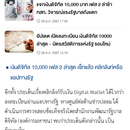
แจกเงินดิจิทัล 10,000 บาท เฟส 2 ล่าช้า
ทสท. วิจารณ์แรงรัฐบาลถังแตก
29 ต.ค. 2567 | 7:35
อัปเดต เปิดลงทะเบียน เงินดิจิทัล 10000
ล่าสุด - บัตรสวัสดิการแห่งรัฐ รอบใหม่
28 ต.ค. 2567 | 5:19
เงินดิจิทัล 10,000 เฟส 2 ล่าสุด เช็กแล้ว คลิกลิงก์หรือ
แอปทางรัฐ
อีกทั้ง ประเด็นเรื่องคลิกลิงก์รับเงิน Digital Wallet ได้ไวกว่า
ลงทะเบียนผ่านแอปทางรัฐ ทางศูนย์ต่อต้านข่าวปลอม ได้
ดำเนินการตรวจสอบข้อเท็จจริงโดยสำนักงานพัฒนารัฐบาล
ดิจิทัล (องค์การมหาชน) พบว่าประเด็นดังกล่าวนั้น เป็น