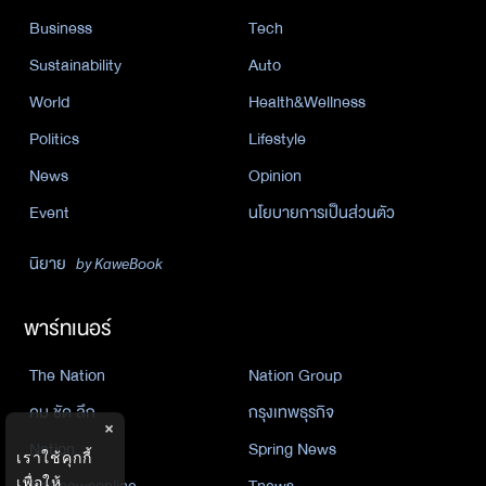
Business
Tech
Sustainability
Auto
World
Health&Wellness
Politics
Lifestyle
News
Opinion
Event
นโยบายการเป็นส่วนตัว
นิยาย
by KaweBook
พาร์ทเนอร์
The Nation
Nation Group
คม ชัด ลึก
กรุงเทพธุรกิจ
×
Nation
Spring News
เราใช้คุกกี้
Thainewsonline
Tnews
เพื่อให้