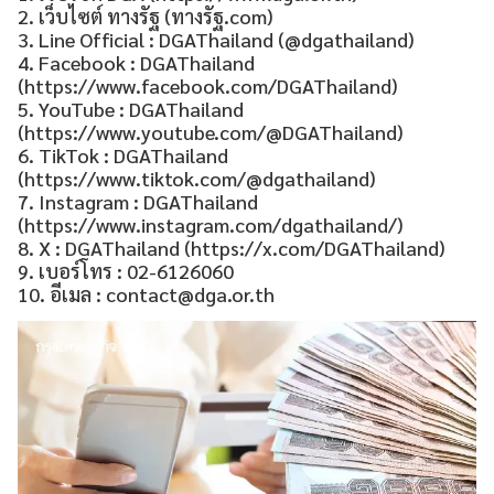
2. เว็บไซต์ ทางรัฐ (ทางรัฐ.com)
3. Line Official : DGAThailand (@dgathailand)
4. Facebook : DGAThailand
(https://www.facebook.com/DGAThailand)
5. YouTube : DGAThailand
(https://www.youtube.com/@DGAThailand)
6. TikTok : DGAThailand
(https://www.tiktok.com/@dgathailand)
7. Instagram : DGAThailand
(https://www.instagram.com/dgathailand/)
8. X : DGAThailand (https://x.com/DGAThailand)
9. เบอร์โทร : 02-6126060
10. อีเมล :
contact@dga.or.th