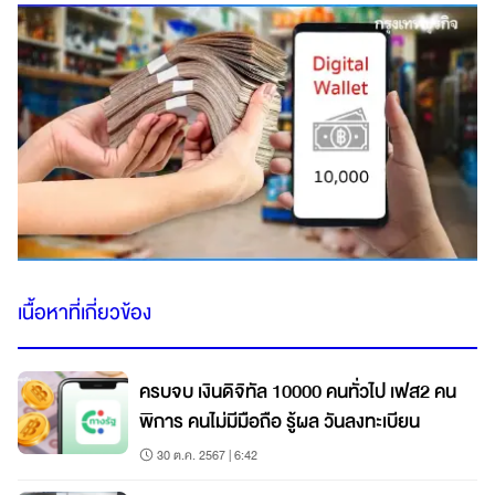
เนื้อหาที่เกี่ยวข้อง
ครบจบ เงินดิจิทัล 10000 คนทั่วไป เฟส2 คน
พิการ คนไม่มีมือถือ รู้ผล วันลงทะเบียน
30 ต.ค. 2567 | 6:42