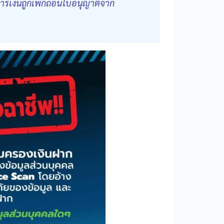
นการเงินถูกเพิกถอนใบอนุญาตจาก