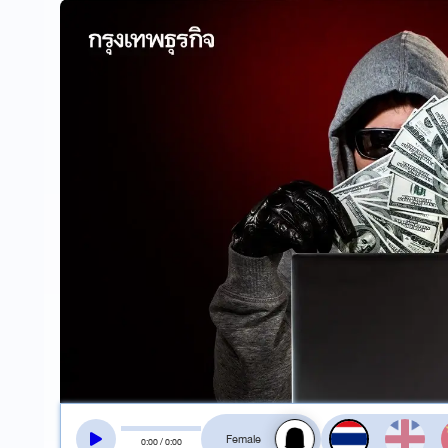
สลับเสียงอ่าน
0
:
00
/
0
:
00