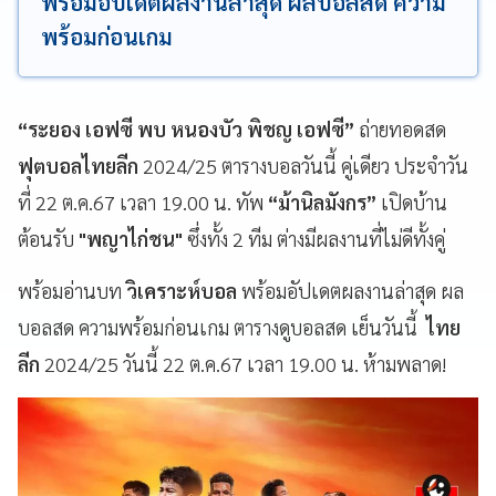
พร้อมอัปเดตผลงานล่าสุด ผลบอลสด ความ
พร้อมก่อนเกม
“ระยอง เอฟซี พบ หนองบัว พิชญ เอฟซี”
ถ่ายทอดสด
ฟุตบอลไทยลีก
2024/25 ตารางบอลวันนี้ คู่เดียว ประจำวัน
ที่ 22 ต.ค.67 เวลา 19.00 น. ทัพ
“ม้านิลมังกร”
เปิดบ้าน
ต้อนรับ
"พญาไก่ชน"
ซึ่งทั้ง 2 ทีม ต่างมีผลงานที่ไม่ดีทั้งคู่
พร้อมอ่านบท
วิเคราะห์บอล
พร้อมอัปเดตผลงานล่าสุด ผล
บอลสด ความพร้อมก่อนเกม ตารางดูบอลสด เย็นวันนี้
ไทย
ลีก
2024/25 วันนี้ 22 ต.ค.67 เวลา 19.00 น. ห้ามพลาด!