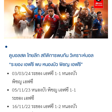
ดูบอลสด ไทยลีก สถิติการพบกัน วิเคราะห์บอล
“ระยอง เอฟซี พบ หนองบัว พิชญ เอฟซี”
03/03/24 ระยอง เอฟซี 1-1 หนองบัว
พิชญ เอฟซี
05/11/23 หนองบัว พิชญ เอฟซี 1-1
ระยอง เอฟซี
16/11/22 ระยอง เอฟซี 1-2 หนองบัว