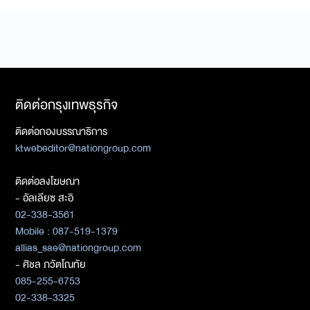
ติดต่อกรุงเทพธุรกิจ
ติดต่อกองบรรณาธิการ
ktwebeditor@nationgroup.com
ติดต่อลงโฆษณา
- อัลเลียซ สะอิ
02-338-3561
Mobile : 087-519-1379
allias_sae@nationgroup.com
- ศิชล ภวัตโณทัย
085-255-6753
02-338-3325