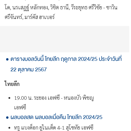
โด, นรเสฎฐ์ หลักทอง, วิชิต ธานี, วีระยุทธ ศรีวิชัย - ชาวิน
ศรีจันทร์, มาร์คัส ฮาเบอร์
ตารางบอลวันนี้ ไทยลีก ฤดูกาล 2024/25 ประจำวันที่
22 ตุลาคม 2567
ไทยลีก
19.00 น. ระยอง เอฟซี - หนองบัว พิชญ
เอฟซี
ผลบอลสด ผลบอลเมื่อคืน ไทยลีก 2024/25
ทรู แบงค็อก ยูไนเต็ด 4-1 สุโขทัย เอฟซี