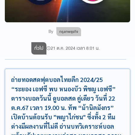
By
กรุงเทพธุรกิจ
ทั่วไป
21 ต.ค. 2024 เวลา 8:01 น.
ถ่ายทอดสดฟุตบอลไทยลีก 2024/25
“ระยอง เอฟซี พบ หนองบัว พิชญ เอฟซี”
ตารางบอลวันนี้ ดูบอลสด คู่เดียว วันที่ 22
ต.ค.67 เวลา 19.00 น. ทัพ “ม้านิลมังกร”
เปิดบ้านต้อนรับ "พญาไก่ชน" ซึ่งทั้ง 2 ทีม
ต่างมีผลงานที่ไม่ดี อ่านบทวิเคราะห์บอล