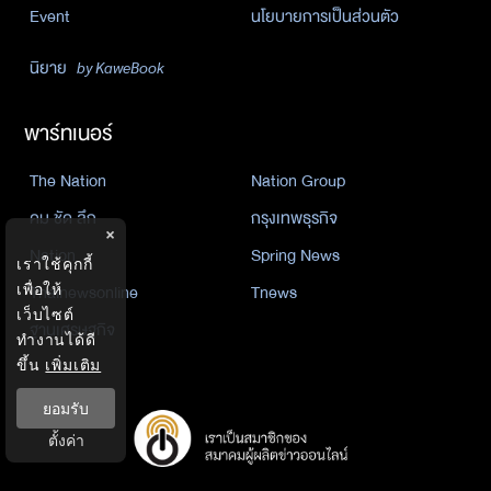
Event
นโยบายการเป็นส่วนตัว
นิยาย
by KaweBook
พาร์ทเนอร์
The Nation
Nation Group
คม ชัด ลึก
กรุงเทพธุรกิจ
×
Nation
Spring News
เราใช้คุกกี้
เพื่อให้
Thainewsonline
Tnews
เว็บไซต์
ฐานเศรษฐกิจ
ทำงานได้ดี
ขึ้น
เพิ่มเติม
ยอมรับ
ตั้งค่า