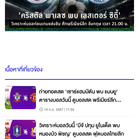
เนื้อหาที่เกี่ยวข้อง
ถ่ายทอดสด 'เซาธ์แฮมป์ตัน พบ แมนยู'
ตารางบอลวันนี้ ดูบอลสด พรีเมียร์ลีก
อังกฤษ
14 ก.ย. 2567 | 11:34
วิเคราะห์บอลวันนี้ 'บีจี ปทุม ยูไนเต็ด พบ
หนองบัว พิชญ' ดูบอลสด ฟุตบอลไทยลีก