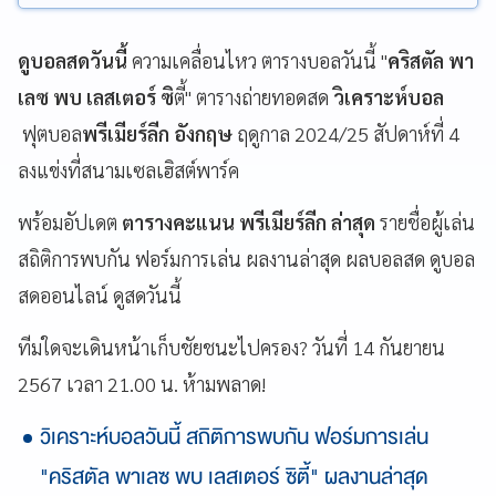
ดูบอลสดวันนี้
ความเคลื่อนไหว
ตารางบอลวันนี้ "
คริสตัล พา
เลซ พบ เลสเตอร์ ซิ
ตี้" ตารางถ่ายทอดสด
วิเคราะห์บอล
ฟุตบอล
พรีเมียร์ลีก อังกฤษ
ฤดูกาล 2024/25 สัปดาห์ที่ 4
ลงแข่งที่สนามเซลเฮิสต์พาร์ค
พร้อมอัปเดต
ตารางคะแนน พรีเมียร์ลีก ล่าสุด
รายชื่อผู้เล่น
สถิติการพบกัน ฟอร์มการเล่น ผลงานล่าสุด ผลบอลสด ดูบอล
สดออนไลน์ ดูสดวันนี้
ทีมใดจะเดินหน้าเก็บชัยชนะไปครอง? วันที่ 14 กันยายน
2567 เวลา 21.00 น. ห้ามพลาด!
วิเคราะห์บอลวันนี้ สถิติการพบกัน ฟอร์มการเล่น
"คริสตัล พาเลซ พบ เลสเตอร์ ซิตี้" ผลงานล่าสุด