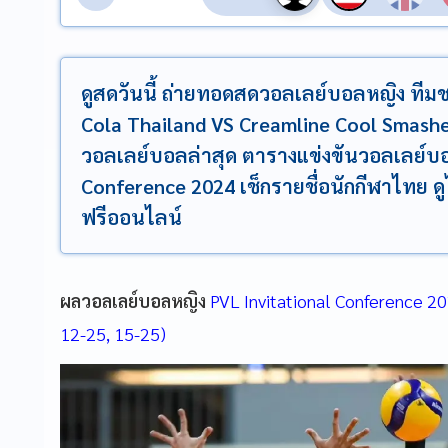
ดูสดวันนี้ ถ่ายทอดสดวอลเลย์บอลหญิง ทีมช
Cola Thailand VS Creamline Cool Smash
วอลเลย์บอลล่าสุด ตารางแข่งขันวอลเลย์บอ
Conference 2024 เช็กรายชื่อนักกีฬาไทย ดู
ฟรีออนไลน์
ผลวอลเลย์บอลหญิง
PVL Invitational Conference 202
12-25, 15-25)