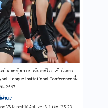
เลย์บอลหญิงเยาวชนทีมชาติไทย เข้าร่วมการ
yball League Invitational Conference
ซึ่ง
ยายน 2567
่ผ่านมา
land VS Kurashiki Ablaze) 3-1 เซต (25-20,