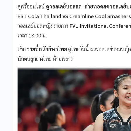
ดูฟรีออนไลน์
ดูวอลเลย์บอลสด
"
ถ่ายทอดสดวอลเลย์บ
EST Cola Thailand VS Creamline Cool Smashers
วอลเลย์บอลหญิง รายการ
PVL Invitational Confere
เวลา 13.00 น.
เช็ก
รายชื่อนักกีฬาไทย
ดูไทยวันนี้ ผลวอลเลย์บอลหญิง
นักตบลูกยางไทย ห้ามพลาด!