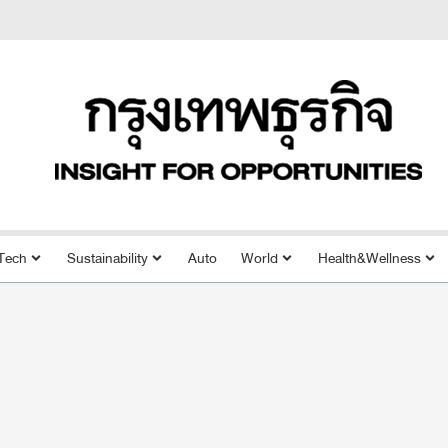
Tech
Sustainability
Auto
World
Health&Wellness