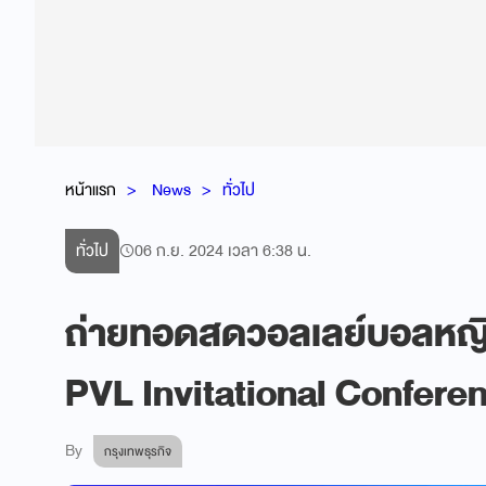
หน้าแรก
News
ทั่วไป
ทั่วไป
06 ก.ย. 2024 เวลา 6:38 น.
ถ่ายทอดสดวอลเลย์บอลหญิง 
PVL Invitational Confere
By
กรุงเทพธุรกิจ