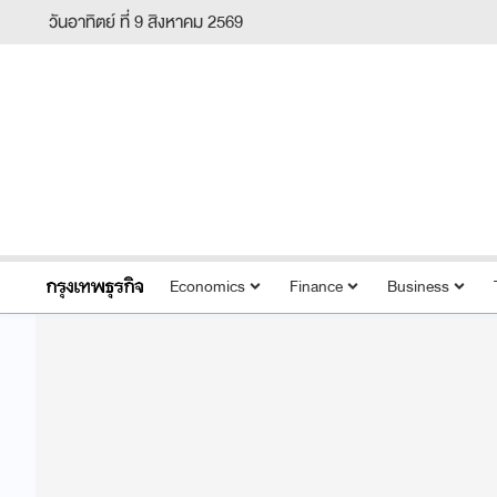
วันอาทิตย์ ที่ 9 สิงหาคม 2569
Economics
Finance
Business