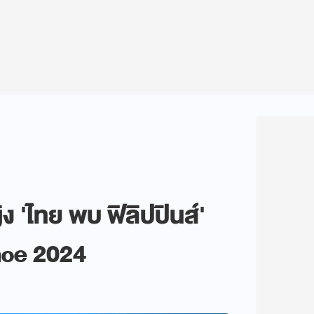
'ไทย พบ ฟิลิปปินส์'
nce 2024