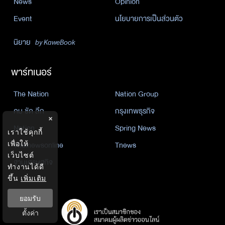
News
Opinion
Event
นโยบายการเป็นส่วนตัว
นิยาย
by KaweBook
พาร์ทเนอร์
The Nation
Nation Group
คม ชัด ลึก
กรุงเทพธุรกิจ
×
Nation
Spring News
เราใช้คุกกี้
Thainewsonline
Tnews
เพื่อให้
เว็บไซต์
ฐานเศรษฐกิจ
ทำงานได้ดี
ขึ้น
เพิ่มเติม
ยอมรับ
ตั้งค่า