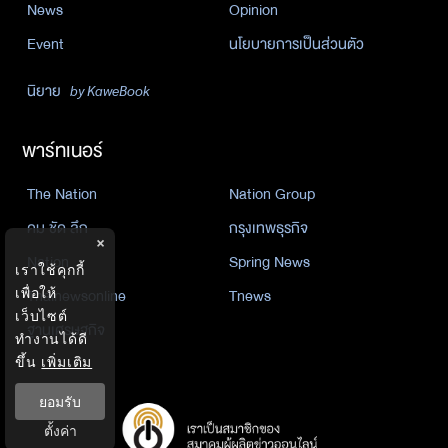
News
Opinion
Event
นโยบายการเป็นส่วนตัว
นิยาย
by KaweBook
พาร์ทเนอร์
The Nation
Nation Group
คม ชัด ลึก
กรุงเทพธุรกิจ
×
Nation
Spring News
เราใช้คุกกี้
เพื่อให้
Thainewsonline
Tnews
เว็บไซต์
ฐานเศรษฐกิจ
ทำงานได้ดี
ขึ้น
เพิ่มเติม
ยอมรับ
ตั้งค่า