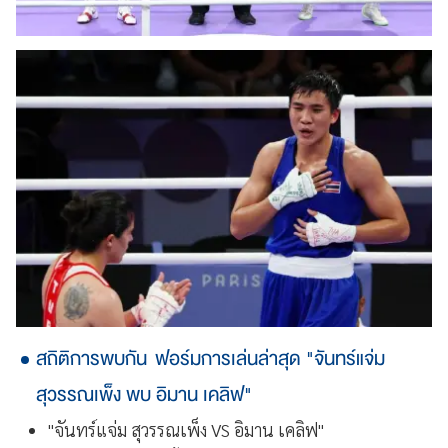
สถิติการพบกัน ฟอร์มการเล่นล่าสุด "จันทร์แจ่ม
สุวรรณเพ็ง พบ อิมาน เคลิฟ"
"จันทร์แจ่ม สุวรรณเพ็ง VS อิมาน เคลิฟ"