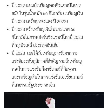
ปี 2022 แชมป์เหรียญทองชิงแชมป์โลก 2
สมัย ในรุ่นน้ำหนัก 66 กิโลกรัม (เหรียญเงิน
ปี 2023 เหรียญทองแดง ปี 2022)
ปี 2023 คว้าเหรียญเงินในประเภท 66
กิโลกรัมในการแข่งขันชิงแชมป์โลกปี 2023
ที่กรุงนิวเดลี ประเทศอินเดีย
ปี 2023 เธอได้รับเหรียญรางวัลจากการ
แข่งขันระดับภูมิภาคที่สำคัญ รวมถึงเหรียญ
ทองในการแข่งขันกีฬาซีเกมส์ที่กัมพูชา
และเหรียญเงินในการแข่งขันเอเชียนเกมส์
ที่สาธารณรัฐประชาชนจีน