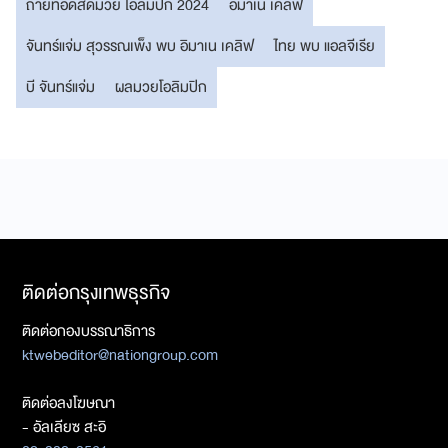
ถ่ายทอดสดมวย โอลิมปิก 2024
อิมาเน เคลิฟ
จันทร์แจ่ม สุวรรณเพ็ง พบ อิมาเน เคลิฟ
ไทย พบ แอลจีเรีย
บี จันทร์แจ่ม
ผลมวยโอลิมปิก
ติดต่อกรุงเทพธุรกิจ
ติดต่อกองบรรณาธิการ
ktwebeditor@nationgroup.com
ติดต่อลงโฆษณา
- อัลเลียซ สะอิ