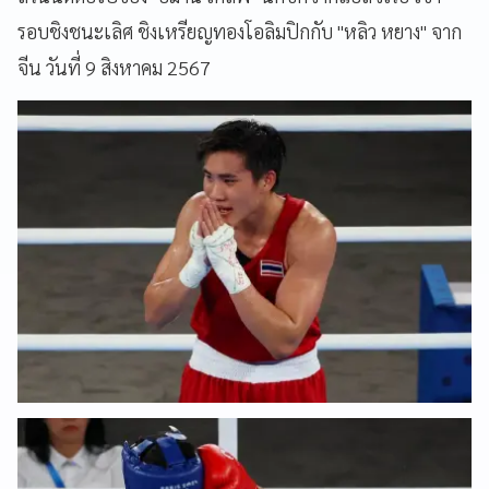
รอบชิงชนะเลิศ ชิงเหรียญทองโอลิมปิกกับ "หลิว หยาง" จาก
จีน วันที่ 9 สิงหาคม 2567