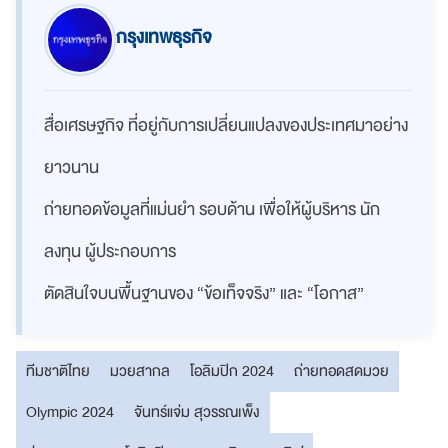
กรุงเทพธุรกิจ
สื่อเศรษฐกิจ ที่อยู่กับการเปลี่ยนแปลงของประเทศมาอย่าง
ยาวนาน
ถ่ายทอดข้อมูลที่แม่นยำ รอบด้าน เพื่อให้ผู้บริหาร นัก
ลงทุน ผู้ประกอบการ
ตัดสินใจบนพื้นฐานของ “ข้อเท็จจริง” และ “โอกาส”
ทีมชาติไทย
มวยสากล
โอลิมปิก 2024
ถ่ายทอดสดมวย
Olympic 2024
จันทร์แจ่ม สุวรรณเพ็ง