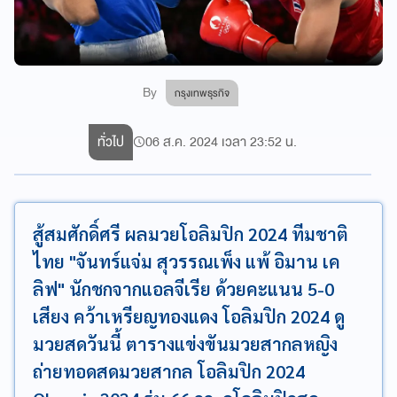
By
กรุงเทพธุรกิจ
ทั่วไป
06 ส.ค. 2024 เวลา 23:52 น.
สู้สมศักดิ์ศรี ผลมวยโอลิมปิก 2024 ทีมชาติ
ไทย "จันทร์แจ่ม สุวรรณเพ็ง แพ้ อิมาน เค
ลิฟ" นักชกจากแอลจีเรีย ด้วยคะแนน 5-0
เสียง คว้าเหรียญทองแดง โอลิมปิก 2024 ดู
มวยสดวันนี้ ตารางแข่งขันมวยสากลหญิง
ถ่ายทอดสดมวยสากล โอลิมปิก 2024