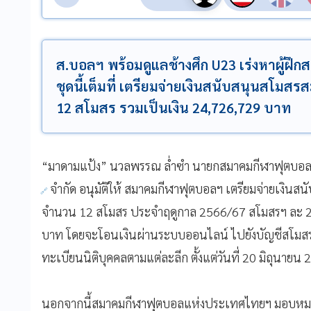
ส.บอลฯ พร้อมดูแลช้างศึก U23 เร่งหาผู้ฝึ
ชุดนี้เต็มที่ เตรียมจ่ายเงินสนับสนุนสโมส
12 สโมสร รวมเป็นเงิน 24,726,729 บาท
“มาดามแป้ง” นวลพรรณ ล่ำซำ นายกสมาคมกีฬาฟุตบอลฯ 
จำกัด อนุมัติให้ สมาคมกีฬาฟุตบอลฯ เตรียมจ่ายเงินส
จำนวน 12 สโมสร ประจำฤดูกาล 2566/67 สโมสรฯ ละ 2
บาท โดยจะโอนเงินผ่านระบบออนไลน์ ไปยังบัญชีสโมสร
ทะเบียนนิติบุคคลตามแต่ละลีก ตั้งแต่วันที่ 20 มิถุนายน
นอกจากนี้สมาคมกีฬาฟุตบอลแห่งประเทศไทยฯ มอบหมายใ