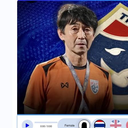
สลับเสียงอ่าน
0
:
00
/
0
:
00