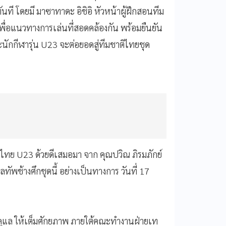
ทันที โดยมี มาซาทาดะ อิชิอิ หัวหน้าผู้ฝึกสอนทีม
พื่อแนวทางการเล่นที่สอดคล้องกัน พร้อมยืนยัน
าะนักกีฬารุ่น U23 จะต่อยอดสู่ทีมชาติไทยชุด
ย U23 ด้วยดีเสมอมา จาก คุณปวิณ ภิรมภักย์
แลทัพช้างศึกชุดนี้ อย่างเป็นทางการ วันที่ 17
าดูแล ให้เต็มศักยภาพ ภายใต้คณะทำงานฝ่ายเท