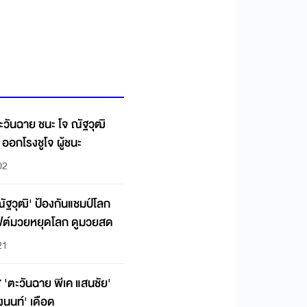
ตะวันฉาย ชนะ โจ ณัฐวุฒิ
 ออกโรงชูโจ ผู้ชนะ
02
ัฐวุฒิ' ป้องกันแชมป์โลก
ฟต์มวยหยุดโลก ดูมวยสด
21
'ตะวันฉาย พีเค แสนชัย'
องนนท์' เดือด