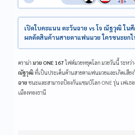
เปิดใบคะแนน ตะวันฉาย vs โจ ณัฐวุฒิ ในศึ
ผลตัดสินค้านสายตาแฟนมวย ใครชนะยกไห
ดราม่า
มวย ONE 167
ไฟต์มวยหยุดโลก มวยวันนี้ ระหว่
ณัฐวุฒิ
ที่เป็นประเด็นค้านสายตาแฟนมวยและเกิดเสียงวิ
ฉาย
ชนะและสามารถป้องกันแชมป์โลก ONE รุ่น เฟเธอร์เ
เมืองทองธานี