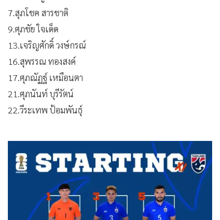
7.สุภโชค สารชาติ
9.ศุภชัย ใจเด็ด
13.เจริญศักดิ์ วงษ์กรณ์
16.สุพรรณ ทองสงค์
17.ศุภณัฏฐ์ เหมือนตา
21.ศุภนันท์ บุรีรัตน์
22.วีระเทพ ป้อมพันธุ์