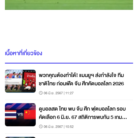
เนื้อหาที่เกี่ยวข้อง
พวกคุณต้องทำได้! แมนยูฯ ส่งกำลังใจ ทีม
ชาติไทย ก่อนฟัด จีน ศึกคัดบอลโลก 2026
06 มิ.ย. 2567 | 11:27
ดูบอลสด ไทย พบ จีน ศึก ฟุตบอลโลก รอบ
คัดเลือก 6 มิ.ย. 67 สถิติการพบกัน 5 เกม
หลังสุด
06 มิ.ย. 2567 | 10:52