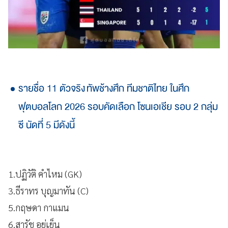
รายชื่อ 11 ตัวจริง ทัพช้างศึก ทีมชาติไทย ในศึก
ฟุตบอลโลก 2026 รอบคัดเลือก โซนเอเชีย รอบ 2 กลุ่ม
ซี นัดที่ 5 มีดังนี้
1.ปฏิวัติ คำไหม (GK)
3.ธีราทร บุญมาทัน (C)
5.กฤษดา กาแมน
6.สารัช อยู่เย็น