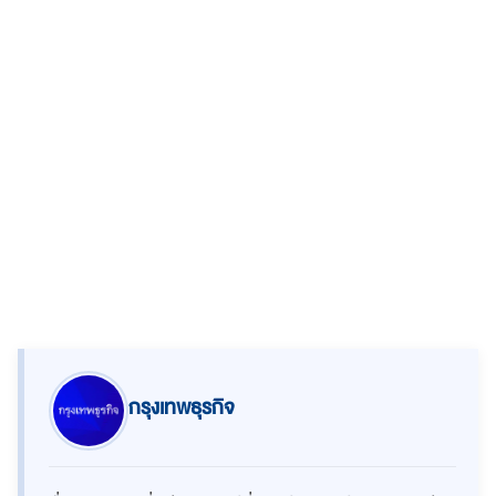
กรุงเทพธุรกิจ