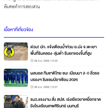
พิเศษทำการสอบสวน
เนื้อหาที่เกี่ยวข้อง
ด่วน! ปภ. แจ้งเตือนน้ำท่วม อ.ปง จ.พะเยา
พื้นที่ริมคลอง-ลุ่มต่ำ รีบยกของขึ้นที่สูง
08 ส.ค. 2569 | 15:45
ผลบอล ทีมชาติไทย ชนะ เมียนมา 2-0 ลิ่วรอ
บรองฯ ชิงแชมป์อาเซียน 2026
08 ส.ค. 2569 | 15:27
รมว.แรงงาน สั่ง สปส. เร่งเยียวยาเหยื่อกราด
ยิงโรงเรียนเทพศิรินทร์ นนทบุรี