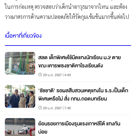
ในการก่อเหตุ ตรวจสอบว่าเด็กนำอาวุธมาจากไหน และต้อง
วางมาตรการด้านความปลอดภัยให้รัดกุมเข้มข้นมากขึ้นต่อไป
เนื้อหาที่เกี่ยวข้อง
สลด เด็กพิเศษใช้มีดแทงนักเรียน ม.2 ตาย
ขณะเคารพธงชาติคาโรงเรียนดัง
29 ม.ค. 2567 | 4:49
'ชัชชาติ' รอผลสืบสวนเหตุแทงใน ร.ร.เป็นเด็ก
พิเศษหรือไม่ สั่ง กทม.ถอดบทเรียน
29 ม.ค. 2567 | 7:48
ย้อนรอยการเมืองรุนแรงเกาหลีใต้ แทงกัน
บ่อย