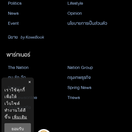
Politics
Lifestyle
News
Opinion
Event
นโยบายการเป็นส่วนตัว
นิยาย
by KaweBook
พาร์ทเนอร์
The Nation
Nation Group
คม ชัด ลึก
กรุงเทพธุรกิจ
×
Nation
Spring News
เราใช้คุกกี้
Thainewsonline
Tnews
เพื่อให้
เว็บไซต์
ฐานเศรษฐกิจ
ทำงานได้ดี
ขึ้น
เพิ่มเติม
ยอมรับ