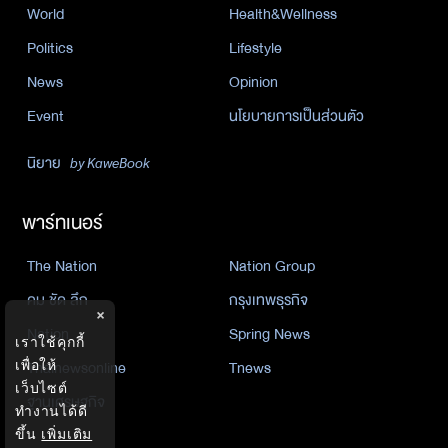
World
Health&Wellness
Politics
Lifestyle
News
Opinion
Event
นโยบายการเป็นส่วนตัว
นิยาย
by KaweBook
พาร์ทเนอร์
The Nation
Nation Group
คม ชัด ลึก
กรุงเทพธุรกิจ
×
Nation
Spring News
เราใช้คุกกี้
Thainewsonline
Tnews
เพื่อให้
เว็บไซต์
ฐานเศรษฐกิจ
ทำงานได้ดี
ขึ้น
เพิ่มเติม