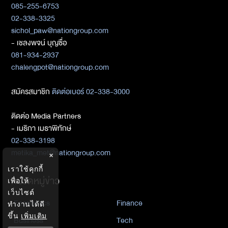
085-255-6753
02-338-3325
sichol_paw@nationgroup.com
- เชลงพจน์ บุญซื่อ
081-934-2937
chalengpot@nationgroup.com
สมัครสมาชิก
ติดต่อเบอร์ 02-338-3000
ติดต่อ Media Partners
- เมธิกา เมธาพิทักษ์
02-338-3198
metika_met@nationgroup.com
×
เราใช้คุกกี้
หมวดหมู่ข่าว
เพื่อให้
เว็บไซต์
Economics
Finance
ทำงานได้ดี
ขึ้น
เพิ่มเติม
Business
Tech