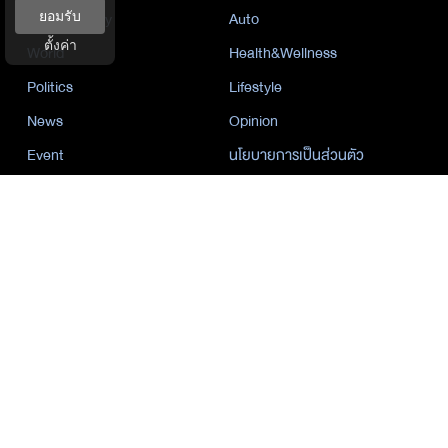
Sustainability
Auto
ยอมรับ
ตั้งค่า
World
Health&Wellness
Politics
Lifestyle
News
Opinion
Event
นโยบายการเป็นส่วนตัว
นิยาย
by KaweBook
พาร์ทเนอร์
The Nation
Nation Group
คม ชัด ลึก
กรุงเทพธุรกิจ
Nation
Spring News
Thainewsonline
Tnews
ฐานเศรษฐกิจ