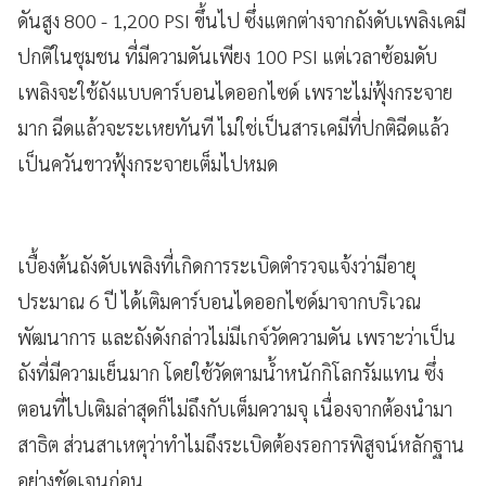
ดันสูง 800 - 1,200 PSI ขึ้นไป ซึ่งแตกต่างจากถังดับเพลิงเคมี
ปกติในชุมชน ที่มีความดันเพียง​ 100 PSI แต่เวลาซ้อมดับ
เพลิงจะใช้ถังแบบคาร์บอนไดออกไซด์ เพราะไม่ฟุ้งกระจาย
มาก​ ฉีดแล้วจะระเหยทันที​ ไม่ใช่เป็นสารเคมีที่ปกติฉีดแล้ว
เป็นควันขาวฟุ้งกระจายเต็มไปหมด
เบื้องต้นถังดับเพลิงที่เกิดการระเบิด​ตำรวจแจ้งว่ามีอายุ
ประมาณ 6 ปี​ ได้เติมคาร์บอนไดออกไซด์มาจากบริเวณ
พัฒนาการ​ และถังดังกล่าวไม่มีเกจ์วัดความดัน เพราะว่าเป็น
ถังที่มีความเย็นมาก​ โดยใช้วัดตามน้ำหนักกิโลกรัมแทน​ ซึ่ง
ตอนที่ไปเติมล่าสุดก็ไม่ถึงกับเต็มความจุ เนื่องจากต้องนำมา
สาธิต​ ส่วนสาเหตุว่าทำไมถึงระเบิด​ต้องรอการพิสูจน์หลักฐาน
อย่างชัดเจนก่อน​