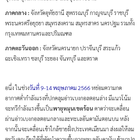
ภาคกลาง :
จังหวัดอุทัยธานี สุพรรณบุรี กาญจนบุรี ราชบุรี
พระนครศรีอยุธยา สมุทรสงคราม สมุทรสาคร นครปฐม รวมทั้ง
กรุงเทพมหานครและปริมณฑล
ภาคตะวันออก :
จังหวัดนครนายก ปราจีนบุรี สระแก้ว
ฉะเชิงเทรา ชลบุรี ระยอง จันทบุรี และตราด
อนึ่ง ในช่วง
วันที่ 9-14 พฤษภาคม 2566
หย่อมความกด
อากาศต่ำกำลังแรงที่ปกคลุมอ่าวเบงกอลตอนล่าง มีแนวโน้ม
จะทวีกำลังแรงขึ้นเป็น
พายุหมุนเขตร้อน
คาดว่าจะเคลื่อน
ผ่านอ่าวเบงกอลตอนกลางและทะเลอันดามันตอนบน หลัง
จากนั้นจะเคลื่อนเข้าใกล้ชายฝั่งประเทศเมียนมา ส่งผลให้ลม
ตะวันตกเฉียงใต้ที่พัดนำความชื้นจากทะเลอันดามันเข้ามาปก