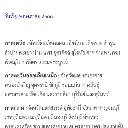
วันที่ 9 พฤษภาคม 2566
ภาคเหนือ :
จังหวัดแม่ฮ่องสอน เชียงใหม่ เชียงราย ลำพูน
ลำปาง พะเยา น่าน แพร่ อุตรดิตถ์ สุโขทัย ตาก กำแพงเพชร
พิษณุโลก พิจิตร และเพชรบูรณ์
ภาคตะวันออกเฉียงเหนือ :
จังหวัดเลย หนองคาย
หนองบัวลำภู อุดรธานี ชัยภูมิ ขอนแก่น กาฬสินธุ์
มหาสารคาม ร้อยเอ็ด นครราชสีมา บุรีรัมย์ และสุรินทร์
ภาคกลาง :
จังหวัดนครสวรรค์ อุทัยธานี ชัยนาท กาญจนบุรี
ราชบุรี สุพรรณบุรี ลพบุรี สระบุรี สิงห์บุรี อ่างทอง
พระนครศรีอยุธยา สมุทรสงคราม สมุทรสาคร นครปฐม รวมทั้ง