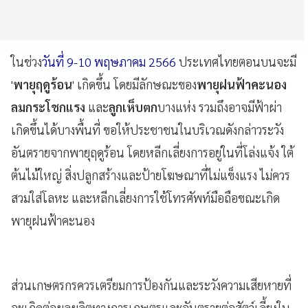
ในช่วง
วันที่ 9-10 พฤษภาคม 2566
ประเทศไทยตอนบนจะมี
'
พายุฤดูร้อน
' เกิดขึ้น โดยมีลักษณะของ
พายุฝนฟ้าคะนอง
ลมกระโชกแรง
และ
ลูกเห็บตก
บางแห่ง รวมถึงอาจมีฟ้าผ่า
เกิดขึ้นได้บางพื้นที่ ขอให้ประชาชนในบริเวณดังกล่าวระวัง
อันตรายจากพายุฤดูร้อน โดยหลีกเลี่ยงการอยู่ในที่โล่งแจ้ง ใต้
ต้นไม้ใหญ่ สิ่งปลูกสร้างและป้ายโฆษณาที่ไม่แข็งแรง ไม่ควร
สวมใส่โลหะ และหลีกเลี่ยงการใช้โทรศัพท์มือถือขณะเกิด
พายุฝนฟ้าคะนอง
ส่วนเกษตรกรควรเตรียมการป้องกันและระวังความเสียหายที่
จะเกิดต่อผลผลิตทางการเกษตรและอันตรายต่อสัตว์เลี้ยงใน