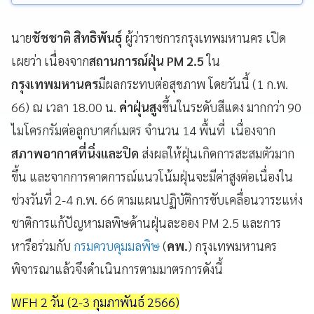
นาย
ชัชชาติ สิทธิพันธุ์
ผู้ว่าราชการกรุงเทพมหานคร เปิด
เผยว่า เนื่องจาก
สถานการณ์ฝุ่น PM 2.5
ใน
กรุงเทพมหานคร
มีผลกระทบต่อสุขภาพ โดยวันนี้ (1 ก.พ.
66) ณ เวลา 18.00 น.
ค่าฝุ่นสูง
ขึ้นในระดับสีแดง มากกว่า 90
ไมโครกรัมต่อลูกบาศก์เมตร จำนวน 14 พื้นที่ เนื่องจาก
สภาพอากาศที่นิ่งและปิด
ส่งผลให้ฝุ่นเกิดการสะสมตัวมาก
ขึ้น และจากการคาดการณ์แนวโน้มฝุ่นจะมีค่าสูงต่อเนื่องใน
ช่วงวันที่ 2-4 ก.พ. 66 ตามแผนปฏิบัติการขับเคลื่อนวาระแห่ง
ชาติการแก้ปัญหามลพิษด้านฝุ่นละออง PM 2.5 และการ
หารือร่วมกับ
กรมควบคุมมลพิษ
(
คพ.
) กรุงเทพมหานคร
พิจารณาแล้วจึงดำเนินการตามมาตรการดังนี้
WFH 2 วัน (2-3 กุมภาพันธ์ 2566)