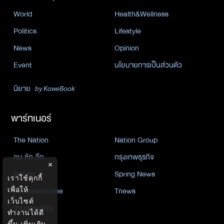
World
Health&Wellness
Politics
Lifestyle
News
Opinion
Event
นโยบายการเป็นส่วนตัว
นิยาย
by KaweBook
พาร์ทเนอร์
The Nation
Nation Group
คม ชัด ลึก
กรุงเทพธุรกิจ
×
Nation
Spring News
เราใช้คุกกี้
Thainewsonline
Tnews
เพื่อให้
เว็บไซต์
ฐานเศรษฐกิจ
ทำงานได้ดี
ขึ้น
เพิ่มเติม