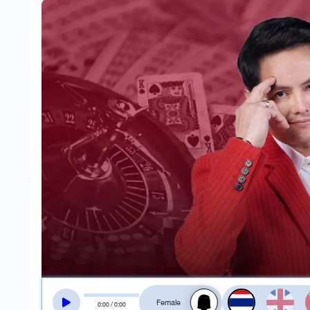
สลับเสียงอ่าน
0
:
00
/
0
:
00