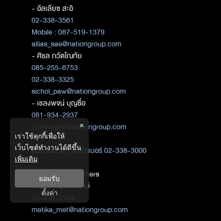
- อัลเลียซ สะอิ
02-338-3561
Mobile : 087-519-1379
allias_sae@nationgroup.com
- ศิชล ภวัตโณทัย
085-255-6753
02-338-3325
sichol_paw@nationgroup.com
- เชลงพจน์ บุญซื่อ
081-934-2937
×
chalengpot@nationgroup.com
เราใช้คุกกี้เพื่อให้
เว็บไซต์ทำงานได้ดีขึ้น
สมัครสมาชิก
ติดต่อเบอร์ 02-338-3000
เพิ่มเติม
ติดต่อ Media Partners
ยอมรับ
- เมธิกา เมธาพิทักษ์
ตั้งค่า
02-338-3198
metika_met@nationgroup.com