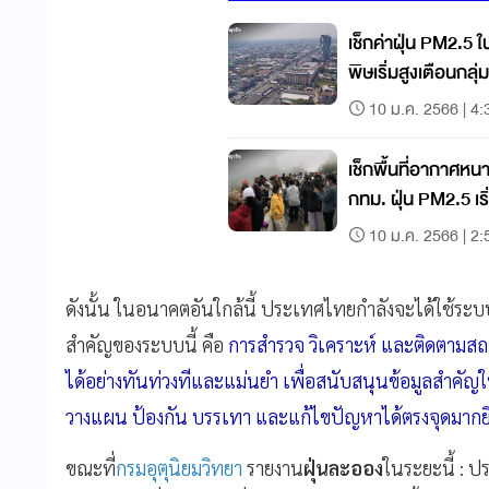
เช็กค่าฝุ่น PM2.5 ใ
พิษเริ่มสูงเตือนกลุ่ม
10 ม.ค. 2566 | 4:
เช็กพื้นที่อากาศหน
กทม. ฝุ่น PM2.5 เ
10 ม.ค. 2566 | 2:
ดังนั้น ในอนาคตอันใกล้นี้ ประเทศไทยกำลังจะได้ใช้ระ
สำคัญของระบบนี้ คือ
การสำรวจ วิเคราะห์ และติดตามสถานก
ได้อย่างทันท่วงทีและแม่นยำ เพื่อสนับสนุนข้อมูลสำคัญให
วางแผน ป้องกัน บรรเทา และแก้ไขปัญหาได้ตรงจุดมากยิ่
ขณะที่
กรมอุตุนิยมวิทยา
รายงาน
ฝุ่นละออง
ในระยะนี้ :