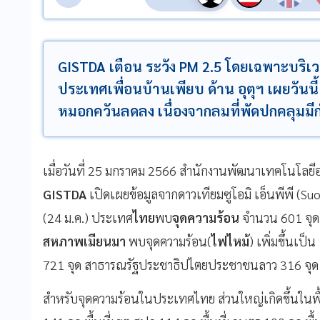
GISTDA เตือน ระวัง PM 2.5 โดยเฉพาะบร
ประเทศเพื่อนบ้านเพียบ ด้าน อุตุฯ เผยวั
หมอกควันลดลง เนื่องจากลมที่พัดปกคลุมมีก
เมื่อวันที่ 25 มกราคม 2566 สำนักงานพัฒนาเทคโนโลย
GISTDA
เปิดเผยข้อมูลจากดาวเทียมซูโอมิ เอ็นพีพี (Suo
(24 ม.ค.) ประเทศ
ไทย
พบ
จุดความร้อน
จำนวน 601 จุด 
สหภาพเมียนมา
พบจุดความร้อน(
ไฟไหม้
) เพิ่มขึ้นเป
721 จุด สาธารณรัฐประชาธิปไตยประชาชนลาว 316 จุด เ
สำหรับจุดความร้อนในประเทศไทย ส่วนใหญ่เกิดขึ้นในพื้นที