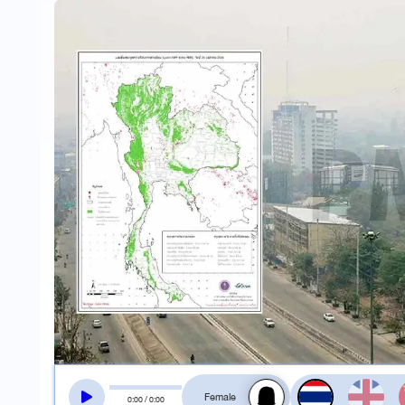
สลับเสียงอ่าน
0
:
00
/
0
:
00