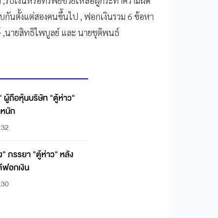
รับเงินหรือทรัพย์ช่วยเหลือผู้กระทำความผิด
กันตั้งแต่สองคนขึ้นไป , ฟอกเงินรวม 6 ข้อหา
 ,นายสิทธิไพบูลย์ และ นายชุติพนธ์
ผู้ถือหุ้นบริษัท "ตู้ห่าว"
หนัก
:32
" ภรรยา "ตู้ห่าว" หลัง
ีฟอกเงิน
:30