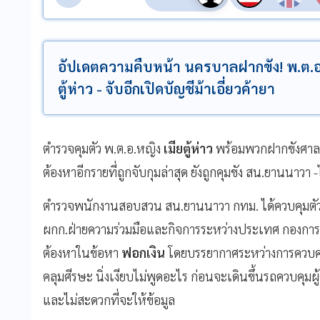
อัปเดตความคืบหน้า นครบาลฝากขัง! พ.ต.อ.
ตู้ห่าว - จับอีกเปิดบัญชีม้าเอี่ยวค้ายา
ตำรวจคุมตัว พ.ต.อ.หญิง
เมียตู้ห่าว
พร้อมพวกฝากขังศาลอาญ
ต้องหาอีกรายที่ถูกจับกุมล่าสุด ยังถูกคุมขัง สน.ยานนาวา -
ตำรวจพนักงานสอบสวน สน.ยานนาวา กทม. ได้ควบคุมตั
ผกก.ฝ่ายความร่วมมือและกิจการระหว่างประเทศ กองการต่
ต้องหาในข้อหา
ฟอกเงิน
โดยบรรยากาศระหว่างการควบคุมต
คลุมศีรษะ นิ่งเงียบไม่พูดอะไร ก่อนจะเดินขึ้นรถควบคุมผู
และไม่สะดวกที่จะให้ข้อมูล