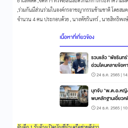
ยาเสพติด ,จัดหาฯ ทรัพย์สินสะดวกแก่การกระทำความผิด ,
,ร่วมกันมีส่วนร่วมในองค์กรอาชญากรรมข้ามขาติ โดยสมคบ
จำนวน 4 คน ประกอบด้วย , นางพัชรินทร์ , นายสิทธิพงษ์
เนื้อหาที่เกี่ยวข้อง
รวบแล้ว "พัชรินทร์" 
อ่วมโดนหลายข้อหา
24 ธ.ค. 2565 | 14
บุกจับ "พ.ต.อ.หญิง
พบหลักฐานเอี่ยวคด
24 ธ.ค. 2565 | 10
จับอีก 1 รับจ้างเปิดบัญชีม้าเครือข่ายตู้ห่าว