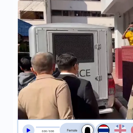
สลับเสียงอ่าน
0
:
00
/
0
:
00