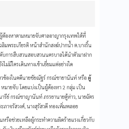
 ผู้ต้องหาตามหมายจับศาลอาญากรุงเทพใต้ที่
เฉลิมพระเกียรติ หน้าสำนักสงฆ์ปากน้ำ ต.บางริ้น
งบังคับการสืบสวนสอบสวนนครบาลได้นำตัวมาฝาก
งไม่มีใครเดินทางเข้าเยี่ยมแต่อย่างใด
กี่ยวข้องในคดีนายชัยณัฐร์ กรณ์ชายานันท์ หรือ
ตู้
มายจับ โดยแบ่งเป็นผู้ต้องหา 2 กลุ่ม เป็น
รีย์ กรณ์ชาญานันท์ ภรรยานายตู้ห่าว, นายฉัตร
ระภาจรัสวงศ์, นางสุรัสวดี ทองเพิ่มพลอย
หรือช่วยเหลือผู้กระทำความผิดร้ายแรงเกี่ยวกับ