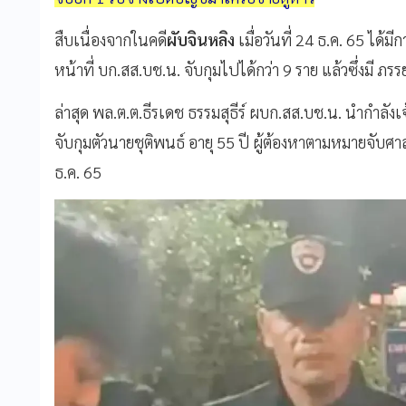
สืบเนื่องจากในคดี
ผับจินหลิง
เมื่อวันที่ 24 ธ.ค. 65 ได้
หน้าที่ บก.สส.บช.น. จับกุมไปได้กว่า 9 ราย แล้วซึ่งมี ภรร
ล่าสุด พล.ต.ต.ธีรเดช ธรรมสุธีร์ ผบก.สส.บช.น. นำกำลัง
จับกุมตัวนายชุติพนธ์ อายุ 55 ปี ผู้ต้องหาตามหมายจับศ
ธ.ค. 65