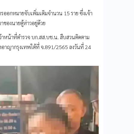
มีการออกหมายจับเพิ่มเติมจำนวน 15 ราย ซึ่งเจ้า
ยาของนายตู้ห่าวอยู่ด้วย
เจ้าหน้าที่ตำรวจ บก.สส.บช.น. สืบสวนติดตาม
าลอาญากรุงเทพใต้ที่ จ.891/2565 ลงวันที่ 24