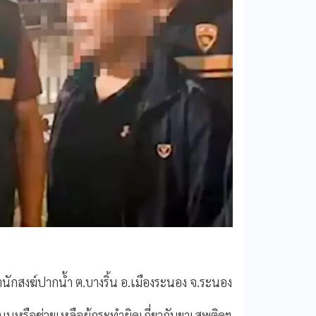
ำนักสงฆ์ปากน้ำ ต.บางริ้น อ.เมืองระนอง จ.ระนอง
นุนหรือช่วยเหลือผู้กระทำผิดเกี่ยวกับยาเสพติดฯ