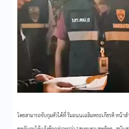
โดยสามารถจับกุมตัวได้ที่ ริมถนนเฉลิมพระเกียรติ หน้าส
ชุดจับกุมได้แจ้งข้อกล่าวหาว่า “สมคบยาเสพติดฯ , สนับส