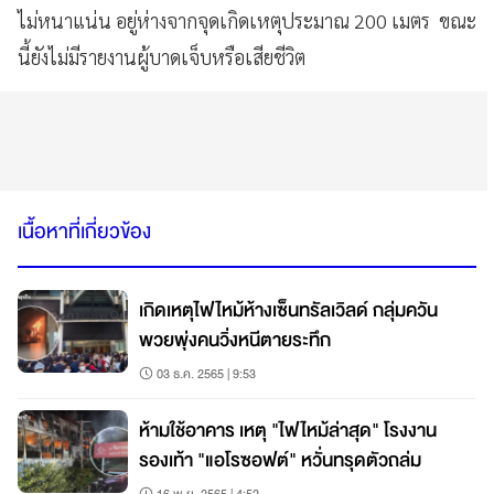
ไม่หนาแน่น อยู่ห่างจากจุดเกิดเหตุประมาณ 200 เมตร ขณะ
นี้ยังไม่มีรายงานผู้บาดเจ็บหรือเสียชีวิต
เนื้อหาที่เกี่ยวข้อง
เกิดเหตุไฟไหม้ห้างเซ็นทรัลเวิลด์ กลุ่มควัน
พวยพุ่งคนวิ่งหนีตายระทึก
03 ธ.ค. 2565 | 9:53
ห้ามใช้อาคาร เหตุ "ไฟไหม้ล่าสุด" โรงงาน
รองเท้า "แอโรซอฟต์" หวั่นทรุดตัวถล่ม