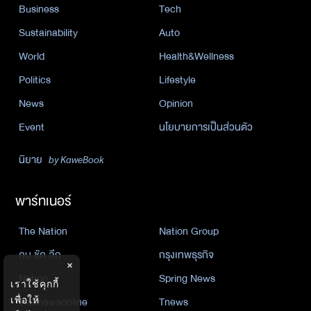
Business
Tech
Sustainability
Auto
World
Health&Wellness
Politics
Lifestyle
News
Opinion
Event
นโยบายการเป็นส่วนตัว
นิยาย
by KaweBook
พาร์ทเนอร์
The Nation
Nation Group
คม ชัด ลึก
กรุงเทพธุรกิจ
×
Nation
Spring News
เราใช้คุกกี้
เพื่อให้
Thainewsonline
Tnews