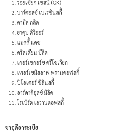
วอยเซียก เซสนี่ (GK)
บาร์ตอสซ์ เบเรซินสกี้
คามิล กลิค
ยาคุบ คิวิออร์
แมตตี้ แคช
คริสเตียน บีลิค
เกอร์เซกอร์ซ ครีโชเวียก
เพอร์เซมิสลาฟ ฟรานคอฟสกี้
ปิโอเตอร์ ซีลินสกี้
อาร์คาดิอุสซ์ มิลิค
โรเบิร์ต เลวานดอฟสกี้
ซาอุดีอาระเบีย