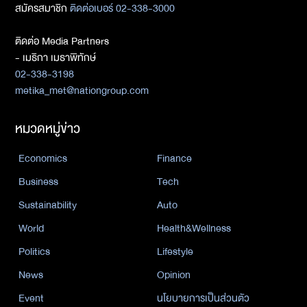
สมัครสมาชิก
ติดต่อเบอร์ 02-338-3000
ติดต่อ Media Partners
- เมธิกา เมธาพิทักษ์
02-338-3198
metika_met@nationgroup.com
หมวดหมู่ข่าว
Economics
Finance
Business
Tech
Sustainability
Auto
World
Health&Wellness
Politics
Lifestyle
News
Opinion
Event
นโยบายการเป็นส่วนตัว