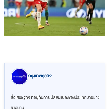
กรุงเทพธุรกิจ
สื่อเศรษฐกิจ ที่อยู่กับการเปลี่ยนแปลงของประเทศมาอย่าง
ยาวนาน