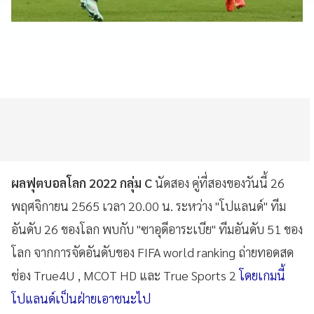
ผลฟุตบอลโลก 2022
กลุ่ม C
นัดสอง คู่ที่สองของวันนี้ 26
พฤศจิกายน 2565 เวลา 20.00 น. ระหว่าง "โปแลนด์" ทีม
อันดับ 26 ของโลก พบกับ "ซาอุดีอาระเบีย" ทีมอันดับ 51 ของ
โลก จากการจัดอันดับของ FIFA world ranking ถ่ายทอดสด
ช่อง True4U , MCOT HD และ True Sports 2
โดยเกมนี้
โปแลนด์เป็นฝ่ายเอาชนะไป