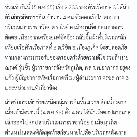
ช่วงเช้าวันนี้ (5 ต.ค.65) เรือ ต.233 ของทัพเรือภาค 3 ได้นำ
ตัว
นักธุรกิจชาวจีน
จำนวน 4 คน ซึ่งออกเรือไปตกปลา
บริเวณเกาะราชาน้อย ต.ราไวย์ อ.เมือง
ภูเก็ต
ก่อนขาดการ
ติดต่อ เนื่องจากเครื่องยนต์ขัดข้อง กลับขึ้นฝั่งที่บริเวณหลัก
เทียบเรือทัพเรือภาคที่ 3 ต.วิชิต อ.เมืองภูเก็ต โดยปลอดภัย
ท่ามกลางการมารอรับของครอบครัวด้วยความดีใจ รวมถึงนาย
ณรงค์ วุ่นซิ้ว ผู้ว่าราชการจังหวัดภูเก็ต, พล.ร.ท.อาภากร อยู่คง
แก้ว ผู้บัญชาการทัพเรือภาคที่ 3 /ผู้อำนวยการ ศรชล.ภาค 3
และหน่วยงานที่เกี่ยวข้อง
สำหรับการเข้าช่วยเหลือกลุ่มชาวจีนทั้ง 4 ราย สืบเนื่องจาก
เมื่อเช้ามืดวานนี้ (4 ต.ค.65) ทั้ง 4 คน ได้นำเรือตกปลาขนาด
เล็กออกไปตกปลาบริเวณเกาะราชาน้อย อ.เมืองภูเก็ต
ตำแหน่งแสดงพิกัดสุดท้ายก่อนหายไปคือ บริเวณหลังเกาะ