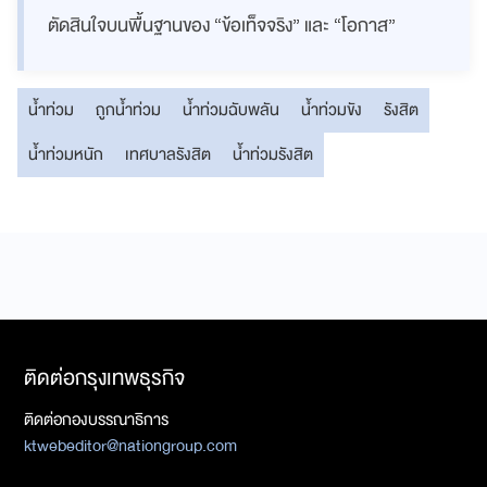
ตัดสินใจบนพื้นฐานของ “ข้อเท็จจริง” และ “โอกาส”
น้ำท่วม
ถูกน้ำท่วม
น้ำท่วมฉับพลัน
น้ำท่วมขัง
รังสิต
น้ำท่วมหนัก
เทศบาลรังสิต
น้ำท่วมรังสิต
ติดต่อกรุงเทพธุรกิจ
ติดต่อกองบรรณาธิการ
ktwebeditor@nationgroup.com