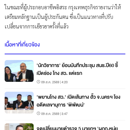
ในขณะที่ผู้ประกอบอาชีพอิสระ กรุงเทพธุรกิจรายงานว่าให้
เตรียมหลักฐานเป็นผู้ประกันตน ซึ่งเป็นแนวทางที่ปรับ
เปลี่ยนจากการเยียวยาครั้งที่แล้ว
เนื้อหาที่เกี่ยวข้อง
'นักวิชาการ' ย้อนบันทึกประชุม สนช.ปี60 ชี้
เปิดช่อง โกง สว. แต่แรก
09 ส.ค. 2569 | 4:20
'พยานโกง สว.' เปิดเส้นทาง ฮั้ว จ.นครฯ โยง
อดีตเลขานุการ 'พิพัฒน์'
09 ส.ค. 2569 | 3:47
จุดเปลี่ยนนายตำรวจ 5 นายกฯ 'ผกก.หนุ่ย